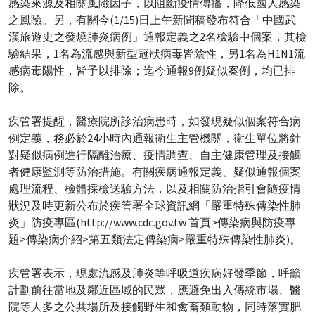
感染來源及相關風險因子，以阻斷疫情傳播，降低國人感染
之風險。另，有關今(1/15)日上午新聞稿發布符合「中國武
漢旅遊史之發燒肺炎病例」通報定義之2名檢驗中個案，其檢
驗結果，1名為流感與新型冠狀病毒皆陰性，另1名為H1N1流
感病毒陽性，皆予以排除；迄今通報9例疑似案例，均已排
除。
疾管署提醒，醫療院所診治病患時，如發現疑似個案符合病
例定義，務必於24小時內通報衛生主管機關，衛生單位將針
對疑似病例進行隔離治療、疫情調查、自主健康管理及接觸
者健康監測等防治措施。有關疾病通報定義、疑似通報個案
處理流程、檢體採檢送驗方法，以及相關防治指引會隨疫情
狀況及時更新公布於疾管署全球資訊網「嚴重特殊傳染性肺
炎」防疫專區(http://www.cdc.gov.tw 首頁>傳染病與防疫專
題>傳染病介紹>第五類法定傳染病>嚴重特殊傳染性肺炎)。
疾管署表示，現處流感及肺炎等呼吸道疾病好發季節，呼籲
計劃前往當地及鄰近區域的民眾，應避免出入傳統市場、醫
院等人多之公共場所及接觸野生和禽畜類動物，同時落實肥