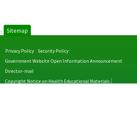
Sitemap
:::
Privacy Policy
Security Policy
Government Website Open Information Announcement
Director-mail
Copyright Notice on Health Educational Materials
Taiwan Centers for Disease Control
No.6, Linsen S. Rd., Jhongjheng District, Taipei City 100008, Taiwan
(R.O.C.)
MAP
TEL：886-2-2395-9825
Copyright © 2026 Taiwan Centers for Disease Control. All rights reserved.