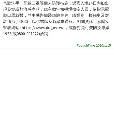
皂勤洗手、配戴口罩等個人防護措施；返國入境14日內如出
現發燒或類流感症狀，應主動告知機場檢疫人員，依指示配
戴口罩就醫，並主動告知醫師旅遊史、職業別、接觸史及群
聚情形(TOCC)，以供醫師及時診斷通報。相關資訊可參閱疾
管署網站 (https://www.cdc.gov.tw/)，或撥打免付費防疫專線
1922(或0800-001922)洽詢。
PublishTime 2020/1/15