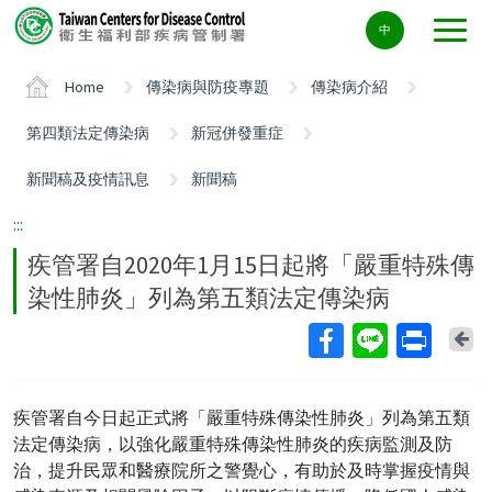
Center
中
block
ALT+C
Home
傳染病與防疫專題
傳染病介紹
第四類法定傳染病
新冠併發重症
新聞稿及疫情訊息
新聞稿
:::
疾管署自2020年1月15日起將「嚴重特殊傳
染性肺炎」列為第五類法定傳染病
Ba
疾管署自今日起正式將「嚴重特殊傳染性肺炎」列為第五類
法定傳染病，以強化嚴重特殊傳染性肺炎的疾病監測及防
治，提升民眾和醫療院所之警覺心，有助於及時掌握疫情與