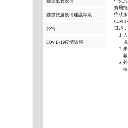
中央流
國際重要疫情
賓飛抵
症狀旅
國際旅遊疫情建議等級
COV
日起，
公告
入
境
COVID-19疫情週報
未
報
外
檢