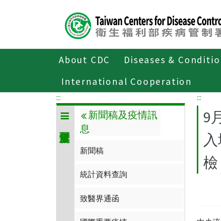
Center
block
ALT+C
About CDC
Diseases & Conditi
Home
傳染病與防疫專題
傳染病介
International Cooperation
:::
:::
9
新聞稿及疫情訊
息
入
新聞稿
檢
統計資料查詢
致醫界通函