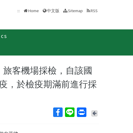
中文版
:::
Home
Sitemap
RSS
ics
新聞稿
」旅客機場採檢，自該國
疫，於檢疫期滿前進行採
Back