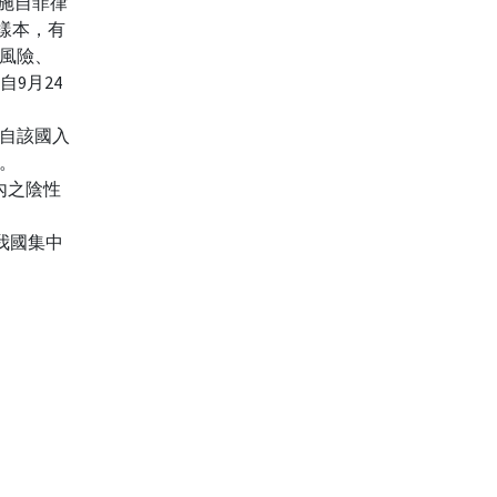
實施自菲律
體樣本，有
情風險、
自9月24
自該國入
。
內之陰性
合我國集中