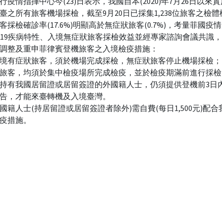
行疫情指揮中心今(23)日表示，我國自本(2020)年7月26日以來
臺之所有旅客機場採檢，截至9月20日已採集1,238位旅客之檢
客採檢確診率(17.6%)明顯高於無症狀旅客(0.7%)，考量菲國疫
ID-19疾病特性、入境無症狀旅客採檢效益並經專家諮詢會議共識，
調整及重申菲律賓登機旅客之入境檢疫措施：
境有症狀旅客，須於機場完成採檢，無症狀旅客停止機場採檢；
旅客，均須於集中檢疫場所完成檢疫，並於檢疫期滿前進行採檢
持有我國居留證或居留簽證的外國籍人士，仍須提供登機前3日
告，才能來臺轉機及入境臺灣。
國籍人士(持居留證或居留簽證者除外)需自費(每日1,500元)配
疫措施。