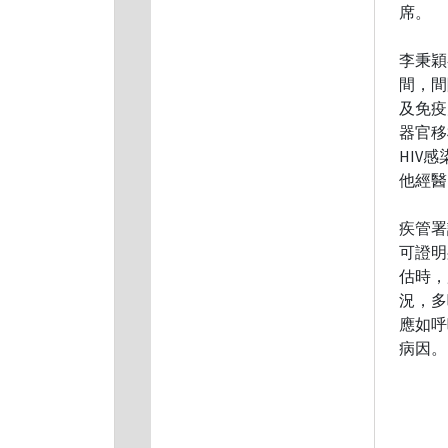
席。
李秉穎
間，間
及免疫
器官移
HIV
他經醫
疾管署
可證明
估時，
況，多
應如呼
病因。