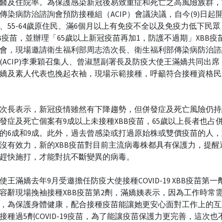
醫及住院率。為保護感染新冠後易致重症和死亡之高風險族群，
傳染病防治諮詢會預防接種組（ACIP）會議決議，自今(9)日起開
、55-64歲原住民、滿6個月以上有免疫不全以及免疫力低下民
BB疫苗，並辦理「65歲以上新冠疫苗再加1，防護不過期」XBB疫
會，現場邀請衛生福利部周志浩次長、衛生福利部傳染病防治諮
(ACIP)李秉穎召集人、曾淑慧副署長及防疫大使王滿嬌共同出
嬌及素人代表也挽起衣袖，現場示範接種，呼籲符合接種資格民
次長表示，新冠疫情雖然有下降趨勢，但併發症及死亡風險仍持
發症及死亡個案有9成以上未接種XBB疫苗，65歲以上長者也占
的6成和9成。此外，過去曾感染或打過原始株或雙價疫苗的人
沒有效力，新的XBB疫苗對目前主流病毒株都具有保護力，提醒
趕快施打，才能對抗不斷變異的病毒。
使王滿嬌去年9月受邀擔任防疫大使接種COVID-19 XBB疫苗第
容辭現場挽袖接種XBB疫苗第2劑，滿嬌姨表示，因為工作時常
，為保護身體健康，配合接種疫苗能讓她更安心面對工作上的互
接種過5劑COVID-19疫苗，為了能讓疫苗保護力更完善，這次也