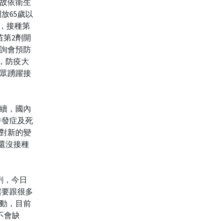
故依衛生
放65歲以
眾，接種第
苗第2劑開
詢會預防
席，防疫大
眾踴躍接
續，國內
併發症及死
，對新的變
還沒接種
一劑，今日
需要跟很多
動，目前
不會缺