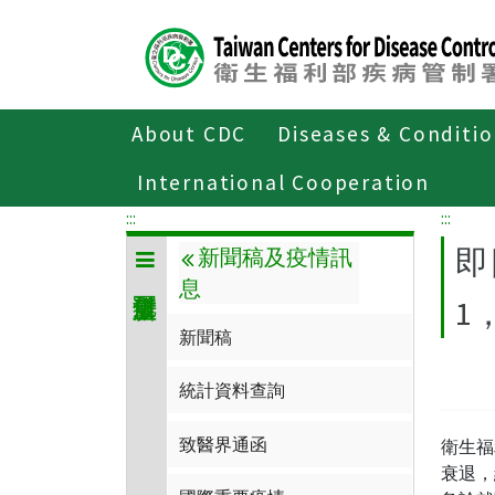
Center
block
ALT+C
About CDC
Diseases & Conditi
Home
傳染病與防疫專題
傳染病介
International Cooperation
:::
:::
即
新聞稿及疫情訊
息
1
新聞稿
統計資料查詢
致醫界通函
衛生福
衰退，