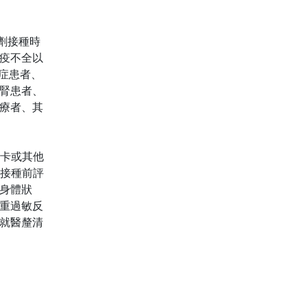
劑接種時
免疫不全以
癌症患者、
腎患者、
放療者、其
保卡或其他
於接種前評
身體狀
嚴重過敏反
就醫釐清