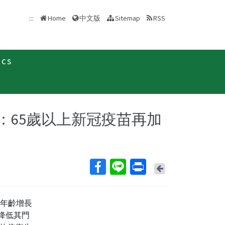
中文版
:::
Home
Sitemap
RSS
ics
新聞稿
開打：65歲以上新冠疫苗再加
Back
隨年齡增長
降低其門