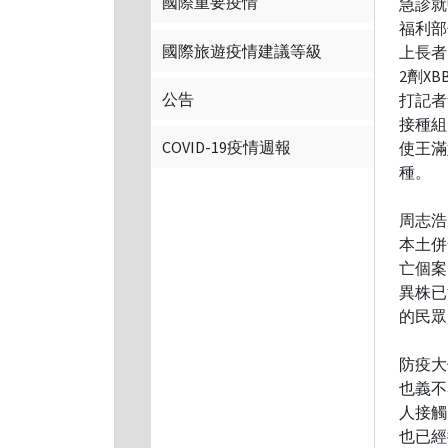
國際重要疫情
急診就
福利部
國際旅遊疫情建議等級
上長者
2劑X
公告
打記者
接種組
COVID-19疫情週報
使王滿
種。
周志浩
本土併
亡個案
異株已
的民眾
防疫大
也義不
人接觸
也已經