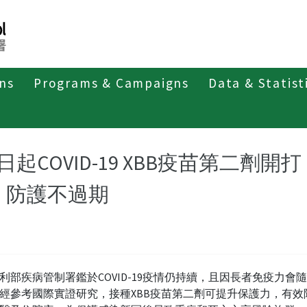
ons
Programs & Campaigns
Data & Statist
紹
第四類法定傳染病
新冠併發重症
新聞稿及疫情訊息
日起COVID-19 XBB疫苗第二劑
，防護不過期
利部疾病管制署鑑於COVID-19疫情仍持續，且因長者免疫力會
經參考國際實證研究，接種XBB疫苗第二劑可提升保護力，有效