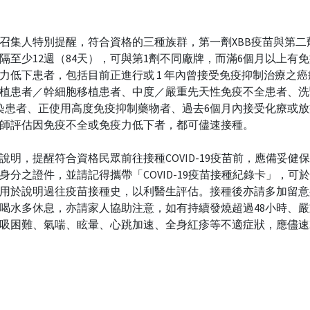
召集人特別提醒，符合資格的三種族群，第一劑XBB疫苗與第二
隔至少12週（84天），可與第1劑不同廠牌，而滿6個月以上有
力低下患者，包括目前正進行或 1 年內曾接受免疫抑制治療之
植患者／幹細胞移植患者、中度／嚴重先天性免疫不全患者、洗
感染患者、正使用高度免疫抑制藥物者、過去6個月內接受化療或
師評估因免疫不全或免疫力低下者，都可儘速接種。
說明，提醒符合資格民眾前往接種COVID-19疫苗前，應備妥健
身分之證件，並請記得攜帶「COVID-19疫苗接種紀錄卡」，可
用於說明過往疫苗接種史，以利醫生評估。接種後亦請多加留意
喝水多休息，亦請家人協助注意，如有持續發燒超過48小時、
吸困難、氣喘、眩暈、心跳加速、全身紅疹等不適症狀，應儘速