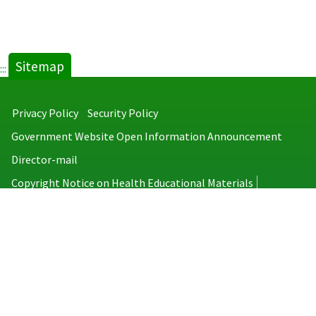
Sitemap
:::
Privacy Policy
Security Policy
Government Website Open Information Announcement
Director-mail
Copyright Notice on Health Educational Materials
Taiwan Centers for Disease Control
No.6, Linsen S. Rd., Jhongjheng District, Taipei City 100008, Taiwan
(R.O.C.)
MAP
TEL：886-2-2395-9825
Copyright © 2026 Taiwan Centers for Disease Control. All rights reserved.