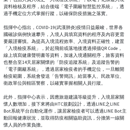
資料檢核及程序，結合後端「電子圍籬智慧監控系統」，透
過手機定位方式掌握行蹤，以確保防疫措施之落實。
指揮中心指出，COVID-19(武漢肺炎)疫情日益嚴峻，世界各
國確診病例快速攀升，入境人員填寫資料的程序及內容更需
要嚴謹審慎。為提高入境流程效率、入境資料正確性，建置
「入境檢疫系統」，於起飛前或落地後透過掃描QR Code，
線上填寫健康聲明書等資料，加速入境通關程序，旅客資料
也整合至14天居家關懷的「防疫追蹤系統」及追蹤告警的
「電子圍籬系統」，透過居家檢疫者的手機定位，一旦離開
檢疫範圍，系統會發送「告警簡訊」給當事人、民政單位、
衛政單位與轄區警察，以確實掌握相關人員行蹤。
此外，指揮中心表示，因應旅遊建議等級提升，入境居家關
懷人數增加，接下來將由HTC規劃設計，透過LINE之LINE
Bot系統平台自動化運作，讓居家檢疫者可以透過LINE Bot主
動回報健康狀況，並取得防疫相關協助資訊，分擔第一線關
懷人員的作業負擔。