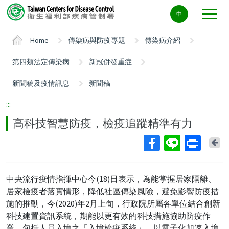
Center
中
block
ALT+C
Home
傳染病與防疫專題
傳染病介紹
第四類法定傳染病
新冠併發重症
新聞稿及疫情訊息
新聞稿
:::
高科技智慧防疫，檢疫追蹤精準有力
Ba
中央流行疫情指揮中心今(18)日表示，為能掌握居家隔離、
居家檢疫者落實情形，降低社區傳染風險，避免影響防疫措
施的推動，今(2020)年2月上旬，行政院所屬各單位結合創新
科技建置資訊系統，期能以更有效的科技措施協助防疫作
業，包括人員入境之「入境檢疫系統」，以電子化加速入境