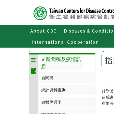
Center
block
ALT+C
About CDC
Diseases & Conditi
Home
傳染病與防疫專題
傳染病介
International Cooperation
:::
:::
指
新聞稿及疫情訊
息
新聞稿
統計資料查詢
針對某
造成進
致醫界通函
布條等