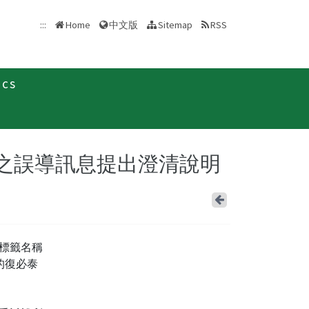
中文版
:::
Home
Sitemap
RSS
ics
新聞稿
購之誤導訊息提出澄清說明
Back
標籤名稱
的復必泰