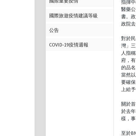
國際重要疫情
指揮中
醫藥公
國際旅遊疫情建議等級
書。政
政院去
公告
對於民
COVID-19疫情週報
灣」三
人指稱
府，有
的品名
當然以
要確保
上給予
關於首
於去年
樣，事
至於B