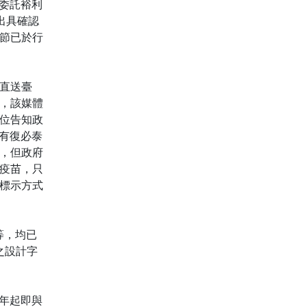
委託裕利
出具確認
節已於行
直送臺
，該媒體
位告知政
有復必泰
，但政府
疫苗，只
標示方式
等，均已
之設計字
半年起即與