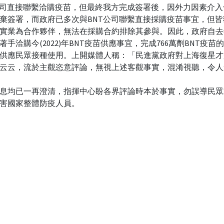
公司直接聯繫洽購疫苗，但最終我方完成簽署後，因外力因素介入
棄簽署，而政府已多次與BNT公司聯繫直接採購疫苗事宜，但皆
實業為合作夥伴，無法在採購合約排除其參與。因此，政府自去
著手洽購今(2022)年BNT疫苗供應事宜，完成766萬劑BNT疫苗
供應民眾接種使用。上開媒體人稱：「民進黨政府對上海復星才
云云，流於主觀恣意評論，無視上述客觀事實，混淆視聽，令人
息均已一再澄清，指揮中心盼各界評論時本於事實，勿誤導民眾
害國家整體防疫人員。