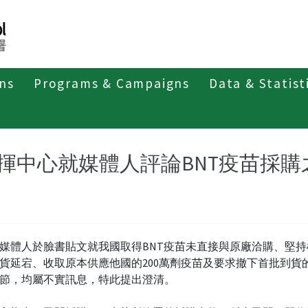
ons
Programs & Campaigns
Data & Statist
紹
第四類法定傳染病
新冠併發重症
新聞稿及疫情訊息
揮中心就媒體人評論BNT疫苗採
媒體人於臉書貼文就我國取得BNT疫苗未直接與原廠洽購、堅持
貨延宕、收取原本供應他國的200萬劑疫苗及要求撤下首批到貨
節，均屬不實訊息，特此提出澄清。