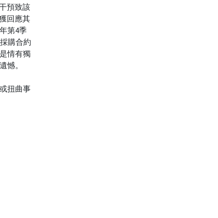
干預致該
獲回應其
年第4季
的採購合約
是情有獨
遺憾。
或扭曲事