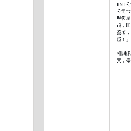
BNT
公司放
與復星
起，即
簽署，
鍾！」
相關訊
實，傷