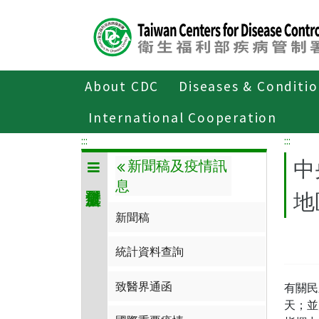
Center
block
ALT+C
About CDC
Diseases & Conditi
Home
傳染病與防疫專題
傳染病介
International Cooperation
:::
:::
中
新聞稿及疫情訊
息
地
新聞稿
統計資料查詢
致醫界通函
有關民
天；並