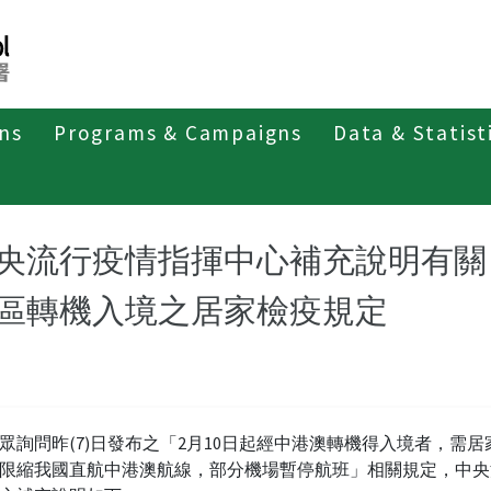
ons
Programs & Campaigns
Data & Statist
紹
第四類法定傳染病
新冠併發重症
新聞稿及疫情訊息
央流行疫情指揮中心補充說明有關
區轉機入境之居家檢疫規定
眾詢問昨(7)日發布之「2月10日起經中港澳轉機得入境者，需居
限縮我國直航中港澳航線，部分機場暫停航班」相關規定，中央