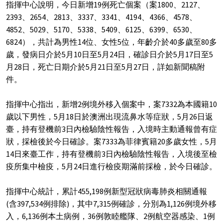
指揮中心說明，今日新增19例死亡個案（案1800、2127、
2393、2654、2813、3337、3341、4194、4366、4578、
4852、5029、5170、5338、5409、6125、6399、6530、
6824），共計為男性14位、女性5位，年齡介於40多歲至80多
歲，發病日介於5月10日至5月24日，確診日介於5月17日至5
月28日，死亡日期介於5月21日至5月27日，詳如新聞稿附
件。
指揮中心指出，新增2例境外移入個案中，案7332為本國籍10
歲以下男性，5月18日於澳洲出現流鼻水等症狀，5月26日返
臺，持有登機前3日內檢驗陰性報告，入境時主動通報曾有症
狀，採檢後於今日確診。案7333為菲律賓籍20多歲女性，5月
14日來臺工作，持有登機前3日內檢驗陰性報告，入境後至檢
疫所集中檢疫，5月24日進行檢疫期滿前採檢，於今日確診。
指揮中心統計，累計455,198例新型冠狀病毒肺炎相關通報
(含397,534例排除)，其中7,315例確診，分別為1,126例境外移
入，6,136例本土病例，36例敦睦艦隊、2例航空器感染、1例