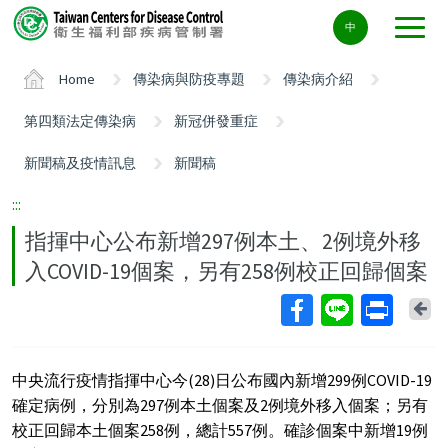
Center
中
block
ALT+C
Home
傳染病與防疫專題
傳染病介紹
第四類法定傳染病
新冠併發重症
新聞稿及疫情訊息
新聞稿
:::
指揮中心公布新增297例本土、2例境外移
入COVID-19個案，另有258例校正回歸個案
Ba
中央流行疫情指揮中心今(28)日公布國內新增299例COVID-19
確定病例，分別為297例本土個案及2例境外移入個案；另有
校正回歸本土個案258例，總計557例。確診個案中新增19例