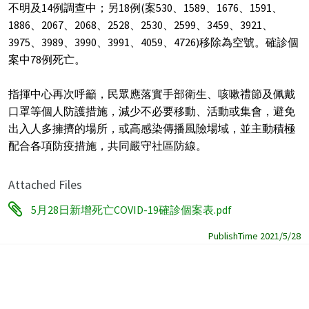
不明及14例調查中；另18例(案530、1589、1676、1591、
1886、2067、2068、2528、2530、2599、3459、3921、
3975、3989、3990、3991、4059、4726)移除為空號。確診個
案中78例死亡。
指揮中心再次呼籲，民眾應落實手部衛生、咳嗽禮節及佩戴
口罩等個人防護措施，減少不必要移動、活動或集會，避免
出入人多擁擠的場所，或高感染傳播風險場域，並主動積極
配合各項防疫措施，共同嚴守社區防線。
Attached Files
5月28日新增死亡COVID-19確診個案表.pdf
PublishTime 2021/5/28