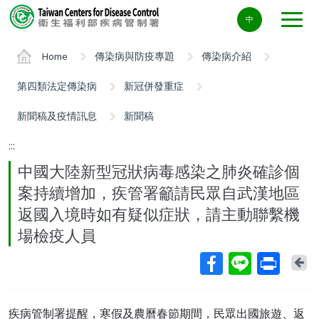
Center
中
block
ALT+C
Home
傳染病與防疫專題
傳染病介紹
第四類法定傳染病
新冠併發重症
新聞稿及疫情訊息
新聞稿
:::
中國大陸新型冠狀病毒感染之肺炎確診個
案持續增加，疾管署籲請民眾自武漢地區
返國入境時如有疑似症狀，請主動聯繫機
場檢疫人員
Ba
疾病管制署提醒，寒假及農曆春節期間，民眾出國旅遊、返