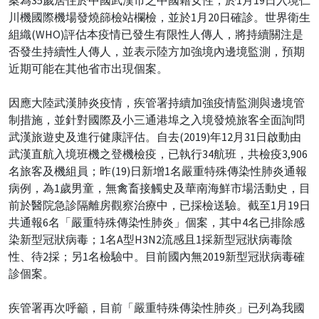
川機國際機場發燒篩檢站欄檢，並於1月20日確診。世界衛生
組織(WHO)評估本疫情已發生有限性人傳人，將持續關注是
否發生持續性人傳人，並表示陸方加強境內邊境監測，預期
近期可能在其他省市出現個案。
因應大陸武漢肺炎疫情，疾管署持續加強疫情監測與邊境管
制措施，並針對國際及小三通港埠之入境發燒旅客全面詢問
武漢旅遊史及進行健康評估。自去(2019)年12月31日啟動由
武漢直航入境班機之登機檢疫，已執行34航班，共檢疫3,906
名旅客及機組員；昨(19)日新增1名嚴重特殊傳染性肺炎通報
病例，為1歲男童，無禽畜接觸史及華南海鮮市場活動史，目
前於醫院急診隔離房觀察治療中，已採檢送驗。截至1月19日
共通報6名「嚴重特殊傳染性肺炎」個案，其中4名已排除感
染新型冠狀病毒；1名A型H3N2流感且1採新型冠狀病毒陰
性、待2採；另1名檢驗中。目前國內無2019新型冠狀病毒確
診個案。
疾管署再次呼籲，目前「嚴重特殊傳染性肺炎」已列為我國