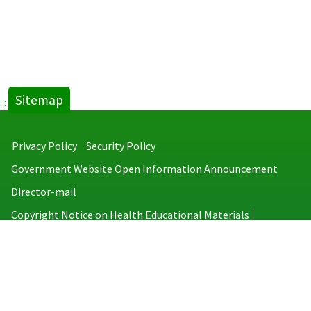
Sitemap
:::
Privacy Policy
Security Policy
Government Website Open Information Announcement
Director-mail
Copyright Notice on Health Educational Materials
Taiwan Centers for Disease Control
No.6, Linsen S. Rd., Jhongjheng District, Taipei City 100008, Taiwan
(R.O.C.)
MAP
TEL：886-2-2395-9825