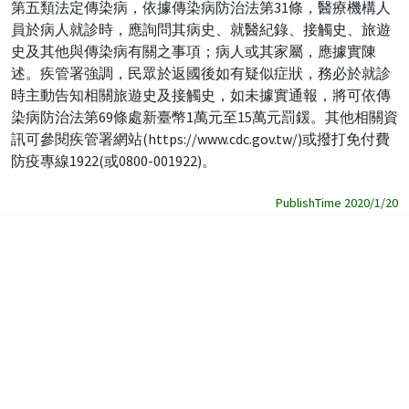
第五類法定傳染病，依據傳染病防治法第31條，醫療機構人
員於病人就診時，應詢問其病史、就醫紀錄、接觸史、旅遊
史及其他與傳染病有關之事項；病人或其家屬，應據實陳
述。疾管署強調，民眾於返國後如有疑似症狀，務必於就診
時主動告知相關旅遊史及接觸史，如未據實通報，將可依傳
染病防治法第69條處新臺幣1萬元至15萬元罰鍰。其他相關資
訊可參閱疾管署網站(https://www.cdc.gov.tw/)或撥打免付費
防疫專線1922(或0800-001922)。
PublishTime 2020/1/20