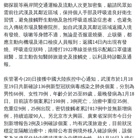
鄉探親等兩岸間交通運輸及流動人次更加密集，籲請民眾如
需前往武漢及其鄰近區域，保持個人手部及呼吸道良好衛生
習慣，避免接觸野生動物及急性呼吸道感染症患者，也避免
出入傳統市場及醫療院所。如自武漢及其鄰近區域返國入境
有發燒、咳嗽等身體不適，無論是否服退燒藥、止咳藥，都
應主動向機場及港口檢疫人員報到；返國14日內出現有發
燒、呼吸道症狀時，請撥打1922專線並依指示配戴口罩儘速
就醫，並主動告知醫師旅遊史及接觸史，以利及時診斷及通
報。
疾管署今(20)日接獲中國大陸疾控中心通知，武漢市於1月18
至19日共新確診136例新型冠狀病毒感染之肺炎個案，分別為
男性66例、女性70例，年齡介於25至89歲，最晚發病為1月18
日。目前該市個案累計198例，3例死亡，治療中重症35例、
危重症9例，25例出院，密切接觸者累計817例中並無新增病
例，持續追蹤90人。另北京市大興區、廣東省深圳市今日分
別新增報告2例及1例確診個案，均有武漢旅遊史，目前狀況
穩定並隔離治療中；南韓公布首例境外移入確診病例，該個
案為35歲居住於中國武漢市之中國籍女性，於1月19日入境仁