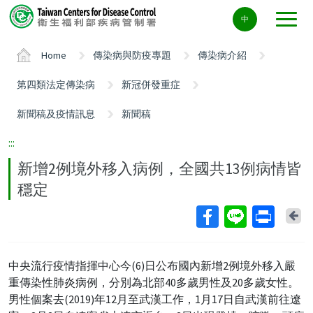
Center
中
block
ALT+C
Home
傳染病與防疫專題
傳染病介紹
第四類法定傳染病
新冠併發重症
新聞稿及疫情訊息
新聞稿
:::
新增2例境外移入病例，全國共13例病情皆
穩定
Ba
中央流行疫情指揮中心今(6)日公布國內新增2例境外移入嚴
重傳染性肺炎病例，分別為北部40多歲男性及20多歲女性。
男性個案去(2019)年12月至武漢工作，1月17日自武漢前往遼