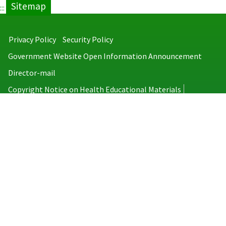
Sitemap
:::
Privacy Policy
Security Policy
Government Website Open Information Announcement
Director-mail
Copyright Notice on Health Educational Materials
Taiwan Centers for Disease Control
No.6, Linsen S. Rd., Jhongjheng District, Taipei City 100008, Taiwan
(R.O.C.)
MAP
TEL：886-2-2395-9825
Copyright © 2026 Taiwan Centers for Disease Control. All rights reserved.