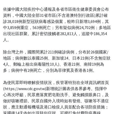
依據中國大陸疾控中心通報及各省市區衛生健康委員會公布
資料，中國大陸全部31省市區(不含港澳特別行政區)累計確
診28,018例新型冠狀病毒感染個案，較昨日新增3,694例，其
中3,859例重症，563例死亡；另有疑似病例24,702例；多地區
出現社區群聚。累計密切接觸者282,813人，追蹤中186,354
人。
除台灣之外，國際間累計211例確診病例，分布於26個國家/
地區；病例數以泰國25例、新加坡24、日本21例(不含無症狀
4人、郵輪上檢出病毒陽性10人)、香港21例、南韓19例為
多；病例中有2例死亡，分別為菲律賓及香港各1例。
為使民眾即時瞭解疫情狀況，疾管署特別在全球資訊網首頁
(https://www.cdc.gov.tw)新增統計圖表供各界參考。指揮中
心再次呼籲，民眾應落實肥皂勤洗手、避免觸摸眼鼻口，及
做好咳嗽禮節。民眾自國外入境時如有發燒、咳嗽等不適症
狀，應主動通報機場及港口檢疫人員並配合各項防疫措施；
返國後14天內如出現疑似症狀，可撥打免付費防疫專線