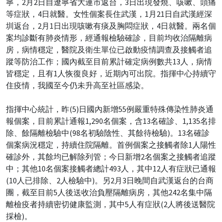
寧，2月2日自遼寧省大連市返台，3日出現發燒、咳嗽、頭痛
等症狀，4日就醫。女性個案長住武漢，1月21日自武漢經深
圳返台，2月1日出現咳嗽有痰及胸悶症狀，4日就醫。兩名個
案均診斷有肺炎情形，經通報檢驗確診，目前均收治隔離病
房，病情穩定，醫院及衛生單位已啟動疫情調查及接觸者追
蹤等防治工作；國內截至目前累計確定病例數共13人，病情
皆穩定，且有1人恢復良好，近期內可出院。指揮中心持續守
住疫情，我國至今仍未升高至社區感染。
指揮中心統計，昨(5)日國內新增55例嚴重特殊傳染性肺炎通
報個案，目前累計通報1,290名個案，含13名確診、1,135名排
除、餘隔離檢驗中(98名初驗陰性、其餘待檢驗)。13名確診
個案病況穩定，持續住院隔離。首例個案之接觸者除1人陽性
確診外，其餘均已解除列管；今日新增2名個案之接觸者追蹤
中；其他10名個案接觸者總計493人，其中12人有症狀已通報
(10人已排除、2人檢驗中)。另2月3日晚間自武漢返台的台商
團，截至目前5人後送收治負壓隔離病房，其他242名集中隔
離檢疫者持續密切健康監測，其中5人有症狀(2人將後送醫院
採檢)。