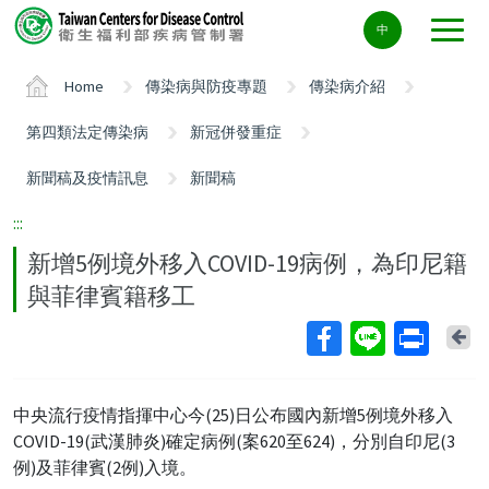
Center
中
block
ALT+C
Home
傳染病與防疫專題
傳染病介紹
第四類法定傳染病
新冠併發重症
新聞稿及疫情訊息
新聞稿
:::
新增5例境外移入COVID-19病例，為印尼籍
與菲律賓籍移工
Ba
中央流行疫情指揮中心今(25)日公布國內新增5例境外移入
COVID-19(武漢肺炎)確定病例(案620至624)，分別自印尼(3
例)及菲律賓(2例)入境。