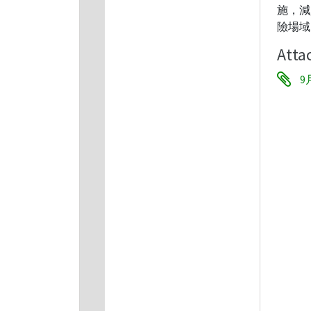
施，減
險場域
Atta
9