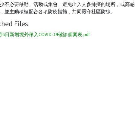
少不必要移動、活動或集會，避免出入人多擁擠的場所，或高感
，並主動積極配合各項防疫措施，共同嚴守社區防線。
ched Files
月6日新增境外移入COVID-19確診個案表.pdf