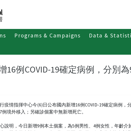
ons
Programs & Campaigns
Data & Statist
紹
第四類法定傳染病
新冠併發重症
新聞稿及疫情訊息
增16例COVID-19確定病例，分
行疫情指揮中心今(6)日公布國內新增16例COVID-19確定病例，
7例境外移入；另確診個案中無新增死亡。
心說明，今日新增9例本土個案，為5例男性、4例女性，年齡介