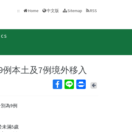
中文版
:::
Home
Sitemap
RSS
ics
新聞稿
別為9例本土及7例境外移入
Back
分別為9例
於未滿5歲