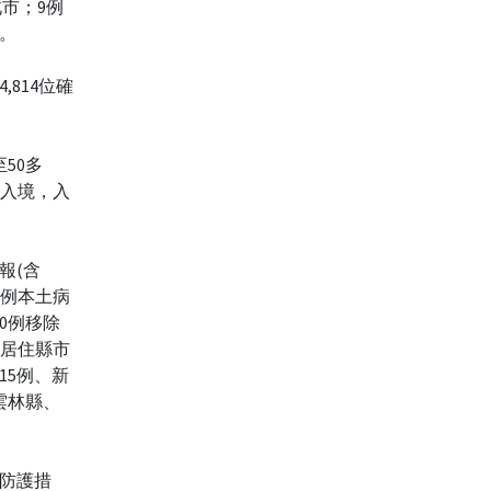
北市；9例
。
814位確
50多
6)入境，入
報(含
42例本土病
0例移除
個案居住縣市
15例、新
雲林縣、
防護措