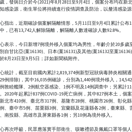
多歲，發病日介於今(2021)年8月28日至9月4日，個案分布均在新
知感染源，衛生單位將持續進行疫情調查及防治，以釐清感染源
心指出，近期確診個案解隔離情形，5月11日至9月4日累計公布14,
中，已有13,742人解除隔離，解隔離人數達確診人數92.8%。
心表示，今日新增7例境外移入個案均為男性，年齡介於20多歲至
自甘比亞(案16130)、日本(案16131)及其他(案16132至案1613
於8月23日至9月5日；詳如新聞稿附件。
心統計，截至目前國內累計2,819,374例新型冠狀病毒肺炎相關通
1,429例排除)，其中16,035例確診，分別為1,440例境外移入，14,5
6例敦睦艦隊、2例航空器感染、1例不明及14例調查中；另累計11
。2020年起累計837例COVID-19死亡病例，其中827例本土，
新北市410例、臺北市317例、基隆市28例、桃園市26例、彰化縣
3例、臺中市5例、苗栗縣3例、宜蘭縣及花蓮縣各2例，臺東縣、
、南投縣、高雄市及屏東縣各1例；另10例為境外移入。
心再次呼籲，民眾應落實手部衛生、咳嗽禮節及佩戴口罩等個人