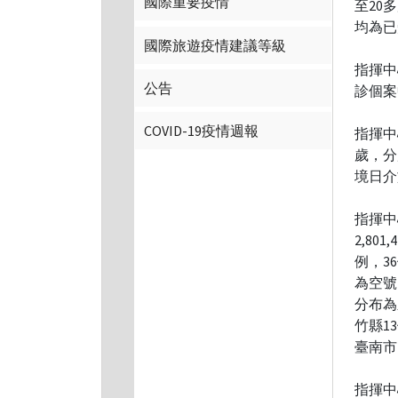
國際重要疫情
至20
均為已
國際旅遊疫情建議等級
指揮中
公告
診個案
COVID-19疫情週報
指揮中
歲，分別
境日介
指揮中
2,80
例，3
為空號
分布為
竹縣1
臺南市
指揮中