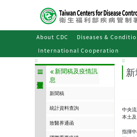
Center
block
ALT+C
About CDC
Diseases & Conditi
Home
傳染病與防疫專題
傳染病介
International Cooperation
:::
:::
新
新聞稿及疫情訊
息
新聞稿
統計資料查詢
中央流
本土及
致醫界通函
指揮中