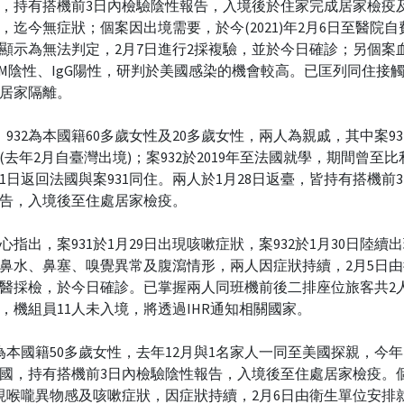
，持有搭機前3日內檢驗陰性報告，入境後於住家完成居家檢疫
，迄今無症狀；個案因出境需要，於今(2021)年2月6日至醫院
顯示為無法判定，2月7日進行2採複驗，並於今日確診；另個案
gM陰性、IgG陽性，研判於美國感染的機會較高。已匡列同住接觸
居家隔離。
1、932為本國籍60多歲女性及20多歲女性，兩人為親戚，其中案9
(去年2月自臺灣出境)；案932於2019年至法國就學，期間曾至
21日返回法國與案931同住。兩人於1月28日返臺，皆持有搭機前
告，入境後至住處居家檢疫。
心指出，案931於1月29日出現咳嗽症狀，案932於1月30日陸續
鼻水、鼻塞、嗅覺異常及腹瀉情形，兩人因症狀持續，2月5日
醫採檢，於今日確診。已掌握兩人同班機前後二排座位旅客共2
，機組員11人未入境，將透過IHR通知相關國家。
3為本國籍50多歲女性，去年12月與1名家人一同至美國探親，今年1
國，持有搭機前3日內檢驗陰性報告，入境後至住處居家檢疫。
現喉嚨異物感及咳嗽症狀，因症狀持續，2月6日由衛生單位安排