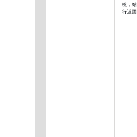
檢，結
行返國