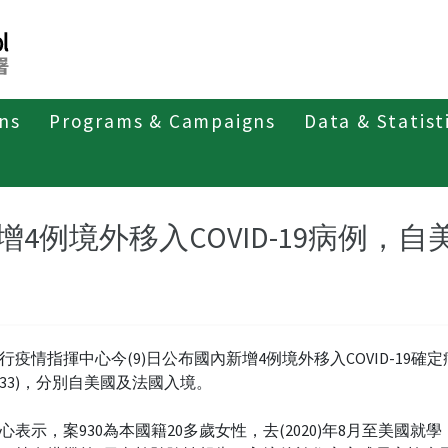
ons
Programs & Campaigns
Data & Statist
紹
第四類法定傳染病
新冠併發重症
新聞稿及疫情訊息
增4例境外移入COVID-19病例，
行疫情指揮中心今(9)日公布國內新增4例境外移入COVID-19確定
至933)，分別自美國及法國入境。
心表示，案930為本國籍20多歲女性，去(2020)年8月至美國就學，