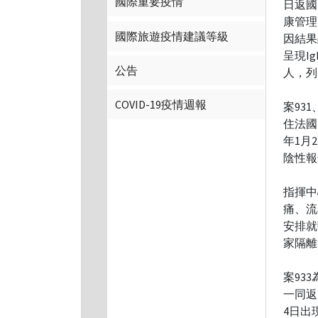
國際重要疫情
日返國
康管理
國際旅遊疫情建議等級
因結果
呈現I
公告
人，列
COVID-19疫情週報
案93
住法國
年1月
陰性報
指揮中
痛、流
安排就
家隔離
案93
一同返
4日出