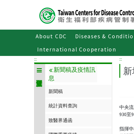
Center
block
ALT+C
About CDC
Diseases & Conditi
Home
傳染病與防疫專題
傳染病介
International Cooperation
:::
:::
新
新聞稿及疫情訊
息
新聞稿
統計資料查詢
中央流
930
致醫界通函
指揮中