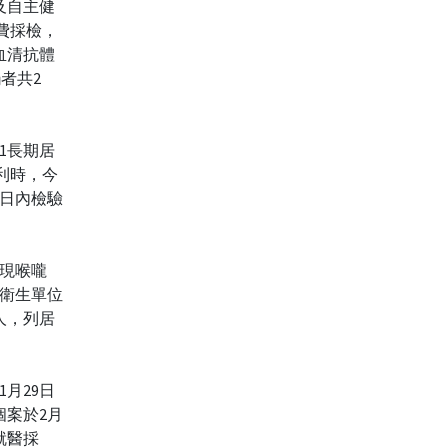
及自主健
自費採檢，
血清抗體
者共2
31長期居
比利時，今
3日內檢驗
出現喉嚨
由衛生單位
人，列居
月29日
個案於2月
就醫採