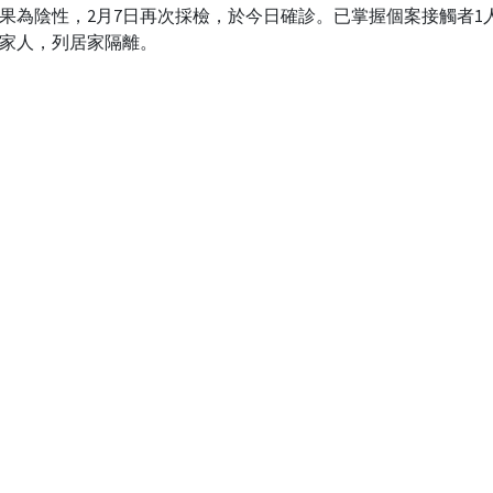
果為陰性，2月7日再次採檢，於今日確診。已掌握個案接觸者1
家人，列居家隔離。