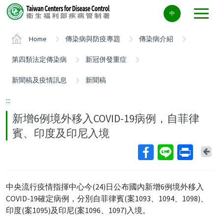
Center
中
block
ALT+C
Home
傳染病與防疫專題
傳染病介紹
第四類法定傳染病
新冠併發重症
新聞稿及疫情訊息
新聞稿
:::
新增6例境外移入COVID-19病例，自菲律
賓、印度及印尼入境
Ba
中央流行疫情指揮中心今(24)日公布國內新增6例境外移入
COVID-19確定病例，分別自菲律賓(案1093、1094、1098)、
印度(案1095)及印尼(案1096、1097)入境。