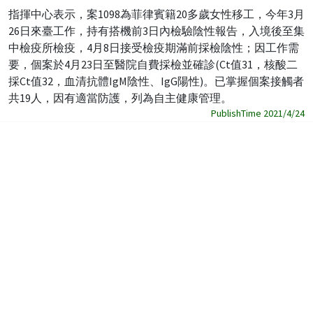
指揮中心表示，案1098為菲律賓籍20多歲女性移工，今年3月
26日來臺工作，持有搭機前3日內檢驗陰性報告，入境後至集
中檢疫所檢疫，4月8日接受檢疫期滿前採檢陰性；因工作需
要，個案於4月23日至醫院自費採檢並確診(Ct值31，核酸二
採Ct值32，血清抗體IgM陰性、IgG陽性)。已掌握個案接觸者
共19人，因有適當防護，列為自主健康管理。
PublishTime 2021/4/24