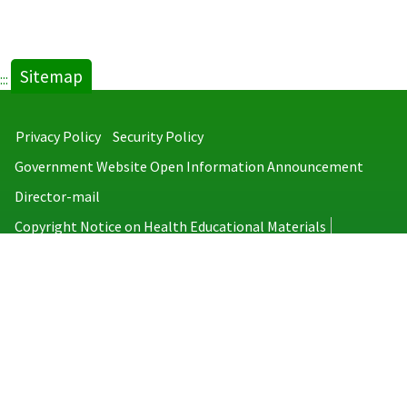
Sitemap
:::
Privacy Policy
Security Policy
Government Website Open Information Announcement
Director-mail
Copyright Notice on Health Educational Materials
Taiwan Centers for Disease Control
No.6, Linsen S. Rd., Jhongjheng District, Taipei City 100008, Taiwan
(R.O.C.)
MAP
TEL：886-2-2395-9825
Copyright © 2026 Taiwan Centers for Disease Control. All rights reserved.