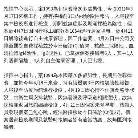
指揮中心表示，案1093為菲律賓籍20多歲男性，今(2021)年3
月17日來臺工作，持有搭機前3日內檢驗陰性報告，入境後至
集中檢疫所進行檢疫，期間並無症狀及期滿採檢為陰性；個
案於4月7日因同行移工確診(案1054)進行居家隔離，於4月11
日解除後進行自主健康管理，因工作需要，4月22日由公司安
排至醫院自費採檢並於今日確診(Ct值30，核酸二採陰性，血
清抗體IgM陰性、IgG陽性)。已掌握個案接觸者6人，其中1人
列居家隔離，4人列自主健康管理，1人已出境。
指揮中心指出，案1094為本國籍70多歲男性，長期居住菲律
賓，並於今年4月8日來臺，持有搭機前3日內檢驗陰性報告，
入境後至防疫旅館進行檢疫，4月19日因心情不佳無食慾等狀
況，由衛生局安排就醫，因無發燒及呼吸道相關症狀，故無
採檢並返回旅館繼續檢疫，4月21日因個案未領早餐，旅館人
員發現個案已無心跳，經法醫採檢於今日確診(Ct值27)。個
案居家檢疫期間及就醫時接觸者皆有適當防護，故無匡列接
觸者。