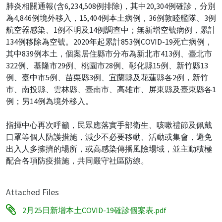
肺炎相關通報(含6,234,508例排除)，其中20,304例確診，分別
為4,846例境外移入，15,404例本土病例，36例敦睦艦隊、3例
航空器感染、1例不明及14例調查中；無新增空號病例，累計
134例移除為空號。2020年起累計853例COVID-19死亡病例，
其中839例本土，個案居住縣市分布為新北市413例、臺北市
322例、基隆市29例、桃園市28例、彰化縣15例、新竹縣13
例、臺中市5例、苗栗縣3例、宜蘭縣及花蓮縣各2例，新竹
市、南投縣、雲林縣、臺南市、高雄市、屏東縣及臺東縣各1
例；另14例為境外移入。
指揮中心再次呼籲，民眾應落實手部衛生、咳嗽禮節及佩戴
口罩等個人防護措施，減少不必要移動、活動或集會，避免
出入人多擁擠的場所，或高感染傳播風險場域，並主動積極
配合各項防疫措施，共同嚴守社區防線。
Attached Files
2月25日新增本土COVID-19確診個案表.pdf