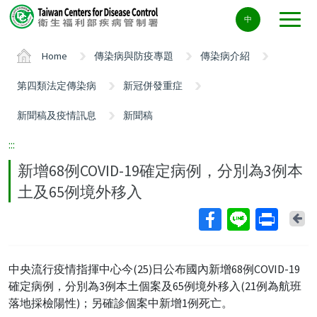
Center
中
block
ALT+C
Home
傳染病與防疫專題
傳染病介紹
第四類法定傳染病
新冠併發重症
新聞稿及疫情訊息
新聞稿
:::
新增68例COVID-19確定病例，分別為3例本
土及65例境外移入
Ba
中央流行疫情指揮中心今(25)日公布國內新增68例COVID-19
確定病例，分別為3例本土個案及65例境外移入(21例為航班
落地採檢陽性)；另確診個案中新增1例死亡。