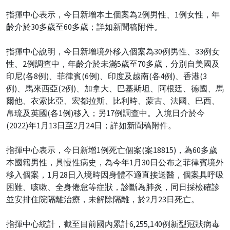
指揮中心表示，今日新增本土個案為2例男性、1例女性，年
齡介於30多歲至60多歲；詳如新聞稿附件。
指揮中心說明，今日新增境外移入個案為30例男性、33例女
性、2例調查中，年齡介於未滿5歲至70多歲，分別自美國及
印尼(各8例)、菲律賓(6例)、印度及越南(各4例)、香港(3
例)、馬來西亞(2例)、加拿大、巴基斯坦、阿根廷、德國、馬
爾他、衣索比亞、宏都拉斯、比利時、蒙古、法國、巴西、
帛琉及英國(各1例)移入；另17例調查中。入境日介於今
(2022)年1月13日至2月24日；詳如新聞稿附件。
指揮中心表示，今日新增1例死亡個案(案18815)，為60多歲
本國籍男性，具慢性病史，為今年1月30日公布之菲律賓境外
移入個案，1月28日入境時因身體不適直接送醫，個案具呼吸
困難、咳嗽、全身倦怠等症狀，診斷為肺炎，同日採檢確診
並安排住院隔離治療，未解除隔離，於2月23日死亡。
指揮中心統計，截至目前國內累計6,255,140例新型冠狀病毒