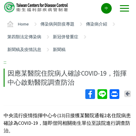
Center
中
block
ALT+C
Home
傳染病與防疫專題
傳染病介紹
第四類法定傳染病
新冠併發重症
新聞稿及疫情訊息
新聞稿
:::
因應某醫院住院病人確診COVID-19，指揮
中心啟動醫院調查防治
Ba
中央流行疫情指揮中心今(13)日接獲某醫院通報2名住院病患
確診為COVID-19，隨即偕同相關衛生單位至該院進行調查防
治。