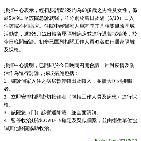
指揮中心表示，經初步調查2案均為60多歲之男性及女性，係
於5月9日至該院急診就醫，並分別於當日及隔（5/10）日入
住該院不同病房。住院中經醫療人員詢問其具相關風險區域
活動史，遂於5月12日轉負壓隔離病房並進行通報採檢後，於
今日晚間確診。初步已匡列相關工作人員42名進行居家隔離
及採檢。
指揮中心說明，已隨即於今日晚間召開會議，針對疫情及防
治作為進行討論，採取措施包括：
1. 確診個案入住之病房暫停轉出及轉入，並擴大匡列接觸
者。
2. 立即安排相關密切接觸者（包括工作人員及病患）進行採
檢。
3. 該院急（門）診營運降載，並全面清消。
4. 暫停收治疑似COVID-19確定及疑似個案，並由衛生單位協
調其他醫院協助收治。
PublishTime 2021/5/13