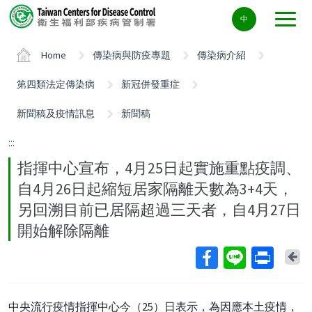
Center
中
block
ALT+C
Home
傳染病與防疫專題
傳染病介紹
第四類法定傳染病
新冠併發重症
新聞稿及疫情訊息
新聞稿
:::
指揮中心宣布，4月25日起實施重點疫調、
自4月26日起縮短居家隔離天數為3+4天，
另回溯目前已居隔超過三天者，自4月27日
開始解除隔離
Ba
中央流行疫情指揮中心今（25）日表示，為因應本土疫情，