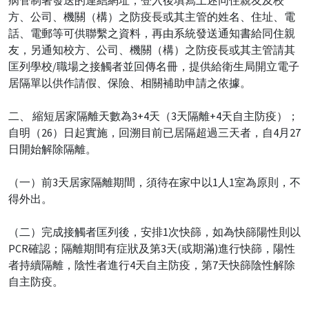
方、公司、機關（構）之防疫長或其主管的姓名、住址、電
話、電郵等可供聯繫之資料，再由系統發送通知書給同住親
友，另通知校方、公司、機關（構）之防疫長或其主管請其
匡列學校/職場之接觸者並回傳名冊，提供給衛生局開立電子
居隔單以供作請假、保險、相關補助申請之依據。
二、 縮短居家隔離天數為3+4天（3天隔離+4天自主防疫）；
自明（26）日起實施，回溯目前已居隔超過三天者，自4月27
日開始解除隔離。
（一）前3天居家隔離期間，須待在家中以1人1室為原則，不
得外出。
（二）完成接觸者匡列後，安排1次快篩，如為快篩陽性則以
PCR確認；隔離期間有症狀及第3天(或期滿)進行快篩，陽性
者持續隔離，陰性者進行4天自主防疫，第7天快篩陰性解除
自主防疫。