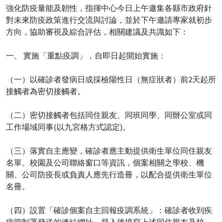
強化防疫量能及韌性，指揮中心今日上午邀集各縣市政府針
對未來防疫政策進行交流與討論，並於下午邀請專家就初步
方向，協助審視及綜合評估，相關建議及共識如下：
一、 實施「重點疫調」，自即日起開始實施：
（一）以確診者發病日或採檢陽性日（無症狀者）前2天起所
接觸者為密切接觸者。
（二）密切接觸者包括同住親友、同班同學、同辦公室或同
工作場域同事(以九宮格方式認定)。
（三）落實自主應變，確診者應主動提供衛生單位同住親友
名單、校園及公司聯絡窗口等資訊，個案相關之學校、機
關、公司防疫長或負責人應先行造冊，以配合提供衛生單位
名冊。
（四）設置「確診個案自主回報疫調系統」：確診者收到疾
病管制署發送的連結網址，登入後填寫上述同住親友及校