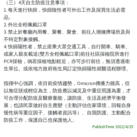
（三）4天自主防疫注意事項：
1. 每天進行快篩，快篩陰性者可外出工作及採買生活必需
品。
2. 外出全程佩戴口罩
3. 禁止於餐廳內用餐、聚餐、聚會、前往人潮擁擠場所及與
不特定對象接觸。
4. 快篩陽性者，禁止搭乘大眾交通工具，自行開車、騎車、
或家人親友載送(雙方全程佩戴口罩)前往社區採檢院所進行
PCR採檢，倘若採檢地點較近，亦可步行前往，無須透過衛
生單位。或依地方政府衛生局訂定快篩陽性就醫流程辦理。
指揮中心強調，依目前疫情趨勢，Omicron傳播力雖高，但
以無症狀或輕症為主，防疫應以減災及中重症照護為重，才
可合理分配防疫及醫療量能，讓防疫、生活及經濟平衡發
展；也請民眾做好自主應變（主動評估住家環境，回報自身
慢性病等重症因子、接觸者資訊等）、自我防護、主動配合
防疫工作，保護自己也保護他人。
PublishTime 2022/4/25