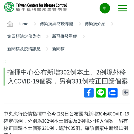
Center
中
block
ALT+C
Home
傳染病與防疫專題
傳染病介紹
第四類法定傳染病
新冠併發重症
新聞稿及疫情訊息
新聞稿
:::
指揮中心公布新增302例本土、2例境外移
入COVID-19個案，另有331例校正回歸個案
Ba
中央流行疫情指揮中心今(26)日公布國內新增304例COVID-19
確定病例，分別為302例本土個案及2例境外移入個案；另有
校正回歸本土個案331例，總計635例。確診個案中新增11例