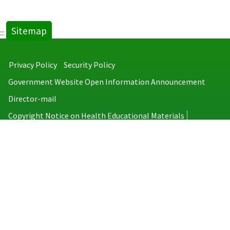
Sitemap
:::
Privacy Policy
Security Policy
Government Website Open Information Announcement
Director-mail
Copyright Notice on Health Educational Materials
Taiwan Centers for Disease Control
No.6, Linsen S. Rd., Jhongjheng District, Taipei City 100008, Taiwan
(R.O.C.)
MAP
TEL：886-2-2395-9825
Copyright © 2026 Taiwan Centers for Disease Control. All rights reserved.