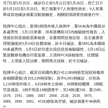
月7日至5月25日，確診日介於5月21日至5月26日，死亡日介
於5月23日至5月25日。死亡個案中7人有慢性病史，9人有萬
華或其他確診個案活動接觸史，相關疫情調查持續進行中。
指揮中心指出，新增2例境外移入病例中，案5646為中國籍20
多歲男性，5月1日來臺，持有搭機前3日內檢驗陰性報告，入
境後於防疫旅館居家檢疫，在臺期間並無症狀，自主健康管
理期滿後於5月24日自費採檢，於今日確診。案5891為本國籍
50多歲男性，5月5日於印度出現症狀並檢驗陽性，5月14日以
緊急醫療包機自印度返臺，入境時PCR採檢陰性、抗體陽
性，入境後入院治療，期間再次採檢，於今日確診。
指揮中心統計，截至目前國內累計413,389例新型冠狀病毒肺
炎相關通報(含359,139例排除)，其中6,091例確診，分別為
1,120例境外移入，4,918例本土病例，36例敦睦艦隊、2例航
空器感染、1例不明及14例調查中；另14例(案530、案1589、
1676、1591、1886、2067、2068、2528、2530、3975、
3989、3990、3991、4726)移除為空號。確診個案中46例死
亡。