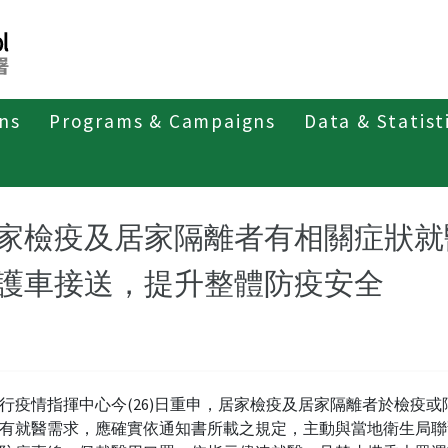
ons
Programs & Campaigns
Data & Statist
紹
第四類法定傳染病
新冠併發重症
新聞稿及疫情訊息
家檢疫及居家隔離者有相關症狀就
護車接送，提升整體防疫安全
行疫情指揮中心今(26)日重申，居家檢疫及居家隔離者於檢疫或
有就醫需求，應確實依通知書所載之規定，主動與當地衛生局聯