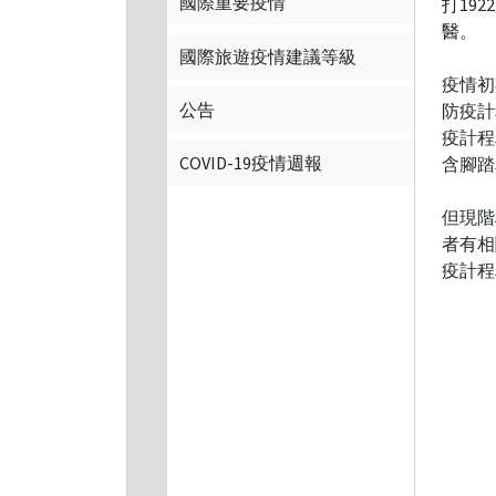
國際重要疫情
打19
醫。
國際旅遊疫情建議等級
疫情初
公告
防疫計
疫計程
COVID-19疫情週報
含腳踏
但現階
者有相
疫計程