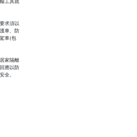
運輸工具就
要求須以
護車、防
駕車(包
居家隔離
回應以防
安全。