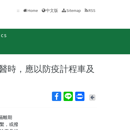
中文版
:::
Home
Sitemap
RSS
ics
新聞稿
醫時，應以防疫計程車及
Back
隔離期
繫，或撥