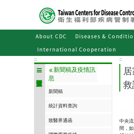
Center
block
ALT+C
About CDC
Diseases & Conditi
Home
傳染病與防疫專題
傳染病介
International Cooperation
:::
:::
居
新聞稿及疫情訊
息
救
新聞稿
統計資料查詢
致醫界通函
中央流
間，如