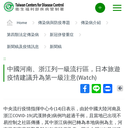
Center
中
block
ALT+C
Home
傳染病與防疫專題
傳染病介紹
第四類法定傳染病
新冠併發重症
新聞稿及疫情訊息
新聞稿
:::
中國河南、浙江列一級流行區，日本旅遊
疫情建議升為第一級注意(Watch)
Ba
中央流行疫情指揮中心今(14)日表示，由於中國大陸河南及
浙江COVID-19(武漢肺炎)病例均超過千例，且當地已出現不
易控制之社區傳播，其中浙江病例已轉為本地病例為主，河