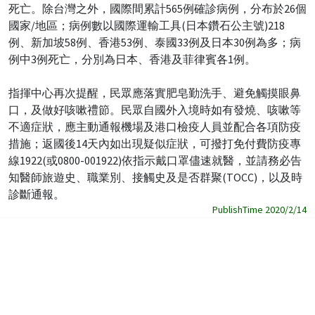
死亡。除台灣之外，國際間累計565例確診病例，分布於26個
國家/地區；病例數以國際運輸工具(日本鑽石公主號)218
例、新加坡58例、香港53例、泰國33例及日本30例為多；病
例中3例死亡，分別為日本、香港及菲律賓各1例。
指揮中心再次提醒，民眾應落實肥皂勤洗手、避免觸摸眼鼻
口，及做好咳嗽禮節。民眾自國外入境時如有發燒、咳嗽等
不適症狀，應主動通報機場及港口檢疫人員並配合各項防疫
措施；返國後14天內如出現疑似症狀，可撥打免付費防疫專
線1922(或0800-001922)依指示戴口罩儘速就醫，並請務必告
知醫師旅遊史、職業別、接觸史及是否群聚(TOCC)，以及時
診斷通報。
PublishTime 2020/2/14