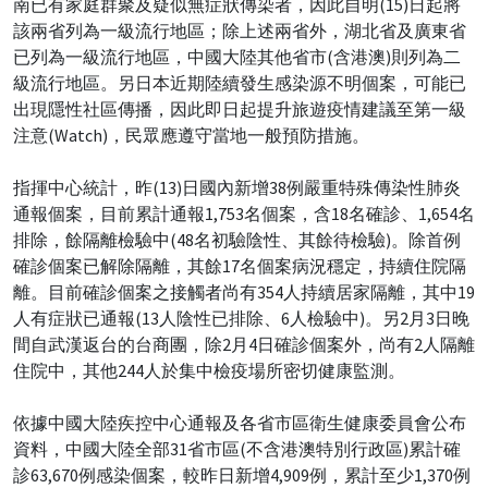
南已有家庭群聚及疑似無症狀傳染者，因此自明(15)日起將
該兩省列為一級流行地區；除上述兩省外，湖北省及廣東省
已列為一級流行地區，中國大陸其他省市(含港澳)則列為二
級流行地區。另日本近期陸續發生感染源不明個案，可能已
出現隱性社區傳播，因此即日起提升旅遊疫情建議至第一級
注意(Watch)，民眾應遵守當地一般預防措施。
指揮中心統計，昨(13)日國內新增38例嚴重特殊傳染性肺炎
通報個案，目前累計通報1,753名個案，含18名確診、1,654名
排除，餘隔離檢驗中(48名初驗陰性、其餘待檢驗)。除首例
確診個案已解除隔離，其餘17名個案病況穩定，持續住院隔
離。目前確診個案之接觸者尚有354人持續居家隔離，其中19
人有症狀已通報(13人陰性已排除、6人檢驗中)。另2月3日晚
間自武漢返台的台商團，除2月4日確診個案外，尚有2人隔離
住院中，其他244人於集中檢疫場所密切健康監測。
依據中國大陸疾控中心通報及各省市區衛生健康委員會公布
資料，中國大陸全部31省市區(不含港澳特別行政區)累計確
診63,670例感染個案，較昨日新增4,909例，累計至少1,370例