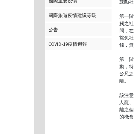
國際重要疫情
鼓勵社
國際旅遊疫情建議等級
第一階
觸之社
公告
間，在
豁免社
COVID-19疫情週報
觸，無
第二階
動，特
公尺之
離。
該注意
人龍、
離之個
的機會