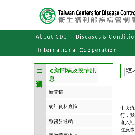
Center
block
ALT+C
About CDC
Diseases & Conditi
Home
傳染病與防疫專題
傳染病介
International Cooperation
:::
:::
降
新聞稿及疫情訊
息
新聞稿
統計資料查詢
中央流
行，我
致醫界通函
進入社
注意事