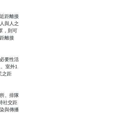
近距離接
人與人之
罩，則可
距離接
必要性活
、室外1
尺之距
所、排隊
持社交距
染與傳播