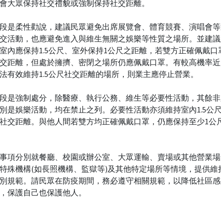
會大眾保持社交禮貌或強制保持社交距離。
段是柔性勸說，建議民眾避免出席展覽會、體育競賽、演唱會等
交活動，也應避免進入與維生無關之娛樂等性質之場所。並建議
室內應保持1.5公尺、室外保持1公尺之距離，若雙方正確佩戴口
交距離，但處於擁擠、密閉之場所仍應佩戴口罩。有較高機率近
法有效維持1.5公尺社交距離的場所，則業主應停止營業。
段是強制處分，除醫療、執行公務、維生等必要性活動，其餘非
別是娛樂活動，均在禁止之列。必要性活動亦須維持室內1.5公尺
社交距離。與他人間若雙方均正確佩戴口罩，仍應保持至少1公
事項分別就餐廳、校園或辦公室、大眾運輸、賣場或其他營業場
特殊機構(如長照機構、監獄等)及其他特定場所等情境，提供維
別規範。請民眾在防疫期間，務必遵守相關規範，以降低社區感
，保護自己也保護他人。