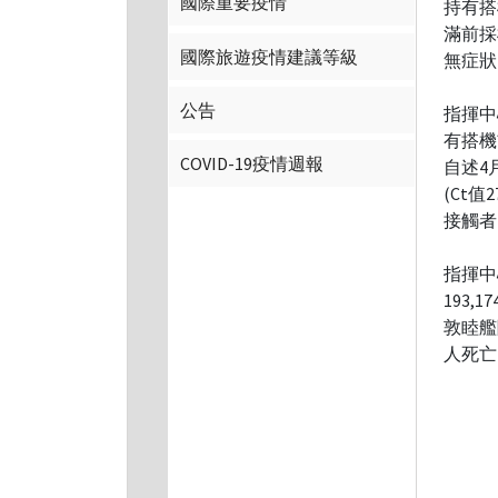
國際重要疫情
持有搭
滿前採
國際旅遊疫情建議等級
無症狀
公告
指揮中
有搭機
COVID-19疫情週報
自述4
(Ct
接觸者
指揮中
193
敦睦艦
人死亡