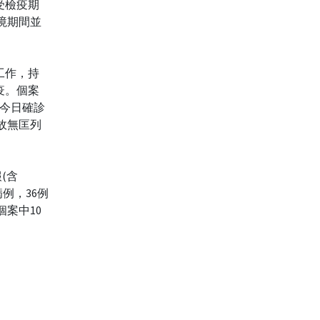
受檢疫期
境期間並
工作，持
疫。個案
於今日確診
故無匡列
(含
病例，36例
個案中10