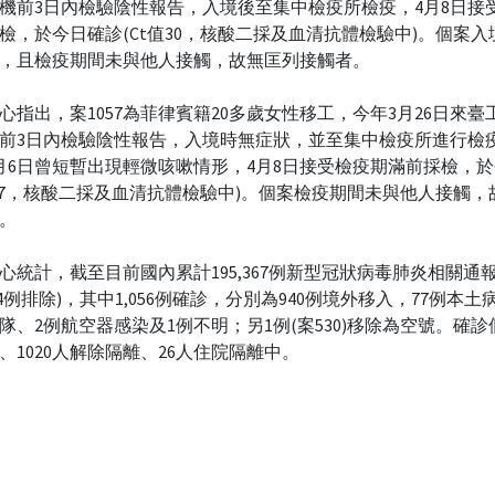
機前3日內檢驗陰性報告，入境後至集中檢疫所檢疫，4月8日接
檢，於今日確診(Ct值30，核酸二採及血清抗體檢驗中)。個案入
，且檢疫期間未與他人接觸，故無匡列接觸者。
心指出，案1057為菲律賓籍20多歲女性移工，今年3月26日來臺
前3日內檢驗陰性報告，入境時無症狀，並至集中檢疫所進行檢
月6日曾短暫出現輕微咳嗽情形，4月8日接受檢疫期滿前採檢，
值27，核酸二採及血清抗體檢驗中)。個案檢疫期間未與他人接觸，
。
心統計，截至目前國內累計195,367例新型冠狀病毒肺炎相關通報
,174例排除)，其中1,056例確診，分別為940例境外移入，77例本⼟
隊、2例航空器感染及1例不明；另1例(案530)移除為空號。確診
、1020人解除隔離、26人住院隔離中。