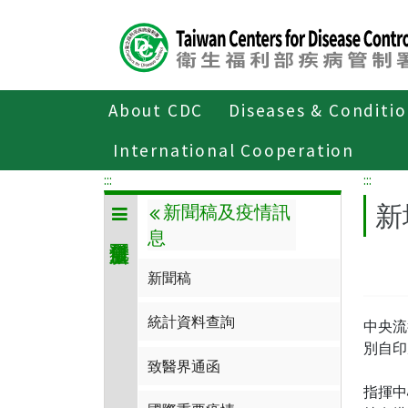
Center
block
ALT+C
About CDC
Diseases & Conditi
Home
傳染病與防疫專題
傳染病介
International Cooperation
:::
:::
新
新聞稿及疫情訊
息
新聞稿
統計資料查詢
中央流
別自印尼
致醫界通函
指揮中