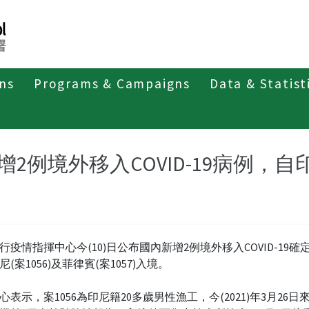
ons
Programs & Campaigns
Data & Statist
紹
第四類法定傳染病
新冠併發重症
新聞稿及疫情訊息
增2例境外移入COVID-19病例，
行疫情指揮中心今(10)日公布國內新增2例境外移入COVID-19確
(案1056)及菲律賓(案1057)入境。
心表示，案1056為印尼籍20多歲男性漁工，今(2021)年3月26