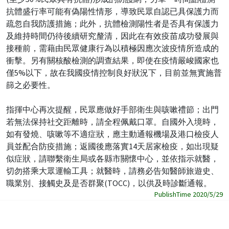
抗體盛行率可能有偽陽性情形，導致民眾自認已具保護力而
疏忽自我防護措施；此外，抗體檢測陽性者是否具有保護力
及維持時間仍待後續研究釐清，因此在有效疫苗成功發展與
接種前，需藉由民眾健康行為以積極因應次波疫情所造成的
衝擊。另有關核酸檢測的調查結果，即使在疫情嚴峻國家也
僅5%以下，故在我國疫情控制良好狀況下，目前並無實施普
篩之必要性。
指揮中心再次提醒，民眾應做好手部衛生與咳嗽禮節；出門
若無法保持社交距離時，請全程佩戴口罩。自國外入境時，
如有發燒、咳嗽等不適症狀，應主動通報機場及港口檢疫人
員並配合防疫措施；返國後應落實14天居家檢疫，如出現疑
似症狀，請聯繫衛生局或各縣市關懷中心，並依指示就醫，
切勿搭乘大眾運輸工具；就醫時，請務必告知醫師旅遊史、
職業別、接觸史及是否群聚(TOCC)，以供及時診斷通報。
PublishTime 2020/5/29