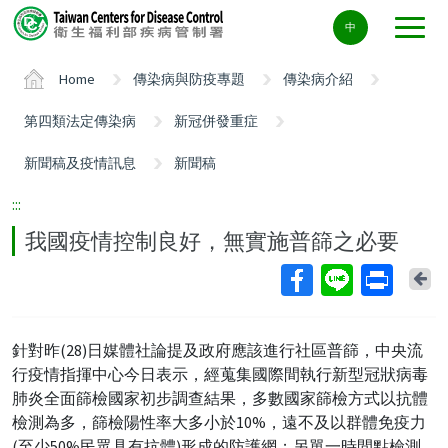
Center
中
block
ALT+C
Home
傳染病與防疫專題
傳染病介紹
第四類法定傳染病
新冠併發重症
新聞稿及疫情訊息
新聞稿
:::
我國疫情控制良好，無實施普篩之必要
Ba
針對昨(28)日媒體社論提及政府應該進行社區普篩，中央流
行疫情指揮中心今日表示，經蒐集國際間執行新型冠狀病毒
肺炎全面篩檢國家初步調查結果，多數國家篩檢方式以抗體
檢測為多，篩檢陽性率大多小於10%，遠不及以群體免疫力
(至少50%民眾具有抗體)形成的防護網；另單一時間點檢測