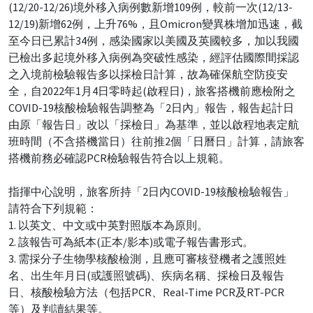
(12/20-12/26)境外移入病例數新增109例，較前一次(12/13-
12/19)新增62例，上升76%，且Omicron變異株增加迅速，截
至今日已累計34例，感染國家以美國及英國較多，加以我國
已檢出多起境外移入病例為突破性感染，經評估國際間採認
之入境前檢驗報告多以採檢日計算，故為確保航空防疫安
全，自2022年1月4日零時起(啟程日)，旅客搭機前應檢附之
COVID-19核酸檢驗報告調整為「2日內」報告，報告起計日
由原「報告日」改以「採檢日」為基準，並以啟程地表定航
班時間（不含搭機當日）往前推2個「日曆日」計算，請旅客
搭機前務必確認PCR檢驗報告符合以上規範。
指揮中心說明，旅客所持「2日內COVID-19核酸檢驗報告」
請符合下列規範：
1. 以英文、中文或中英對照版本為原則。
2. 該報告可為紙本(正本/影本)或電子報告書形式。
3. 需採分子生物學核酸檢測，且應可審核登機者之護照姓
名、出生年月日(或護照號碼)、疾病名稱、採檢日及報告
日、核酸檢驗方法（包括PCR、Real-Time PCR及RT-PCR
等）及判讀結果等。