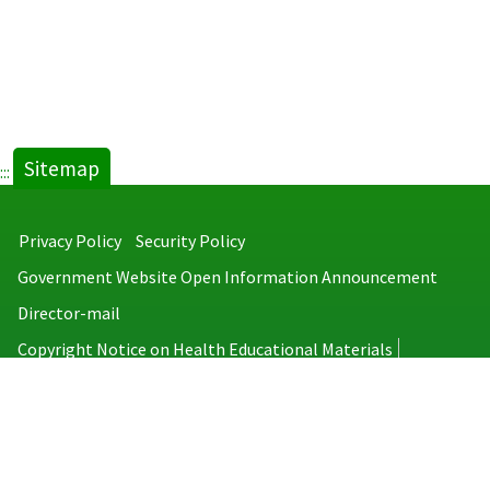
Sitemap
:::
Privacy Policy
Security Policy
Government Website Open Information Announcement
Director-mail
Copyright Notice on Health Educational Materials
Taiwan Centers for Disease Control
No.6, Linsen S. Rd., Jhongjheng District, Taipei City 100008, Taiwan
(R.O.C.)
MAP
TEL：886-2-2395-9825