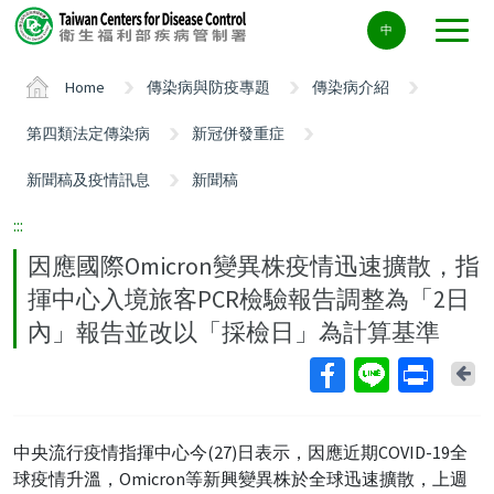
Center
中
block
ALT+C
Home
傳染病與防疫專題
傳染病介紹
第四類法定傳染病
新冠併發重症
新聞稿及疫情訊息
新聞稿
:::
因應國際Omicron變異株疫情迅速擴散，指
揮中心入境旅客PCR檢驗報告調整為「2日
內」報告並改以「採檢日」為計算基準
Ba
中央流行疫情指揮中心今(27)日表示，因應近期COVID-19全
球疫情升溫，Omicron等新興變異株於全球迅速擴散，上週