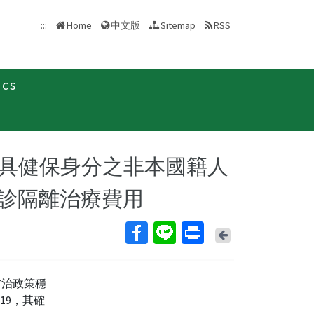
中文版
:::
Home
Sitemap
RSS
ics
新聞稿
，不具健保身分之非本國籍人
付確診隔離治療費用
Back
防治政策穩
19，其確