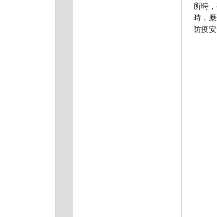
所時，
時，應
防疫安