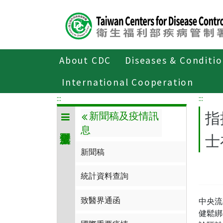
Center
block
ALT+C
About CDC
Diseases & Conditi
Home
傳染病與防疫專題
傳染病介
International Cooperation
:::
:::
指
新聞稿及疫情訊
息
士
新聞稿
統計資料查詢
致醫界通函
中央流
健鬆綁