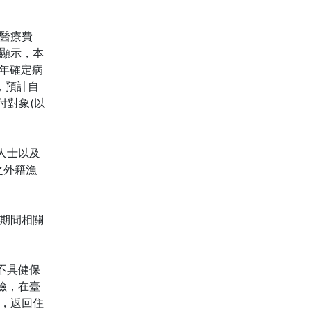
醫療費
顯示，本
本年確定病
，預計自
支付對象(以
人士以及
之外籍漁
期間相關
不具健保
險，在臺
，返回住