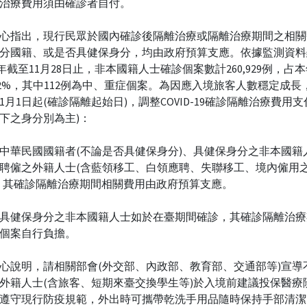
治療費用須由確診者自付。
心指出，現行民眾於國內確診後隔離治療或隔離治療期間之相關
分國籍、或是否具健保身分，均由政府預算支應。依據監測資料
22)年截至11月28日止，非本國籍人士確診個案數計260,929例，占
.2%，其中112例為中、重症個案。為因應入境旅客人數穩定成長
3年1月1日起(確診隔離起始日)，調整COVID-19確診隔離治療費用
下之身分別為主)：
中華民國國籍者(不論是否具健保身分)、具健保身分之非本國籍
聘僱之外籍人士(含藍領移工、白領應聘、失聯移工、境內僱用
，其確診隔離治療期間相關費用由政府預算支應。
具健保身分之非本國籍人士如於在臺期間確診，其確診隔離治療
個案自行負擔。
心說明，請相關部會(外交部、內政部、教育部、交通部等)宣導
外籍人士(含旅客、短期來臺交換學生等)於入境前建議投保醫療
遵守現行防疫規範，外出時可攜帶乾洗手用品隨時保持手部清潔