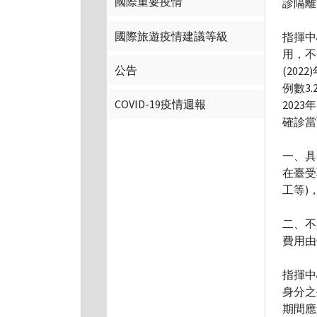
國際重要疫情
診隔離
國際旅遊疫情建議等級
指揮中
用，不
公告
(20
例數3
COVID-19疫情週報
202
確診當
一、具
在臺受
工等)
二、不
費用由
指揮中
身分之
期間應