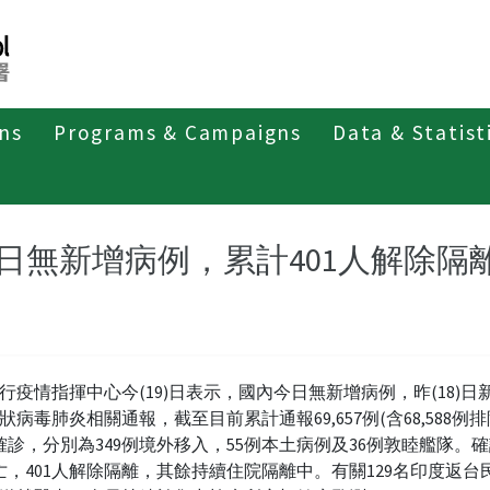
ons
Programs & Campaigns
Data & Statist
紹
第四類法定傳染病
新冠併發重症
新聞稿及疫情訊息
日無新增病例，累計401人解除隔
行疫情指揮中心今(19)日表示，國內今日無新增病例，昨(18)日新
狀病毒肺炎相關通報，截至目前累計通報69,657例(含68,588例
例確診，分別為349例境外移入，55例本土病例及36例敦睦艦隊。
亡，401人解除隔離，其餘持續住院隔離中。有關129名印度返台