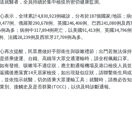
送就醫者，全員持續於集中檢疫所密切健康監測。
心表示，全球累計4,830,923例確診，分布於187個國家/地區；
30,477例、俄羅斯290,678例、英國246,406例、巴西241,080例及
606例為多；病例中317,894例死亡，以美國91,413例、英國34,79
07例、法國28,239例及西班牙27,709例為多。
心再次提醒，民眾應做好手部衛生與咳嗽禮節；出門若無法保持
是搭乘捷運、台鐵、高鐵等大眾交通運輸時，請全程佩戴口罩。
如有發燒、咳嗽等不適症狀，應主動通報機場及港口檢疫人員並
返國後應落實14天居家檢疫，如出現疑似症狀，請聯繫衛生局
，並依指示就醫，切勿搭乘大眾運輸工具；就醫時，請務必告知
業別、接觸史及是否群聚(TOCC)，以供及時診斷通報。