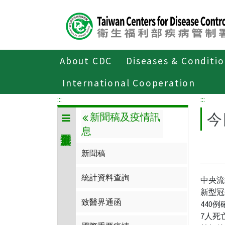
Center
block
ALT+C
About CDC
Diseases & Conditi
Home
傳染病與防疫專題
傳染病介
International Cooperation
:::
:::
今
新聞稿及疫情訊
息
新聞稿
統計資料查詢
中央流
新型冠
致醫界通函
440
7人死