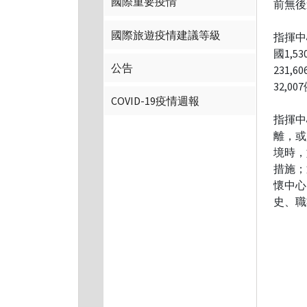
國際重要疫情
前無後
國際旅遊疫情建議等級
指揮中
國1,5
公告
231,
32,0
COVID-19疫情週報
指揮中
離，或
境時，
措施；
懷中心
史、職