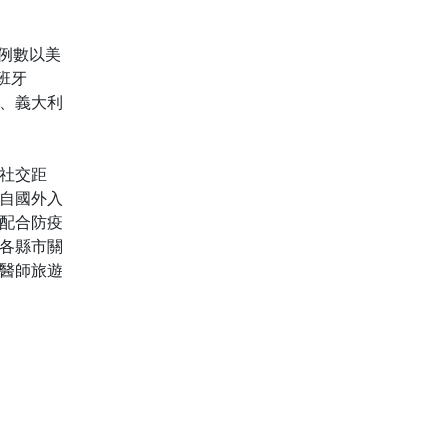
病例數以美
西班牙
6例、義大利
社交距
自國外入
配合防疫
或各縣市關
醫師旅遊