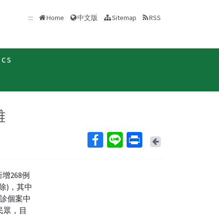
中文版
:::
Home
Sitemap
RSS
ics
新聞稿
離
Back
增268例
排除)，其中
確診個案中
民眾，目