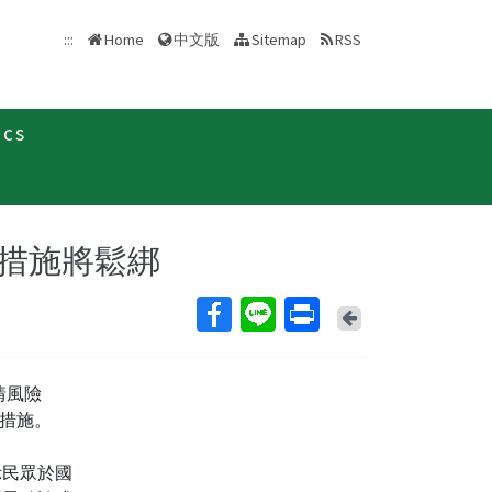
中文版
:::
Home
Sitemap
RSS
ics
新聞稿
措施將鬆綁
Back
情風險
疫措施。
示民眾於國