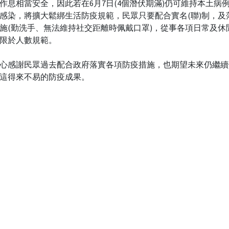
作息相當安全，因此若在6月7日(4個潛伏期滿)仍可維持本土病
感染，將擴大鬆綁生活防疫規範，民眾只要配合實名(聯)制，及
施(勤洗手、無法維持社交距離時佩戴口罩)，從事各項日常及休
限於人數規範。
心感謝民眾過去配合政府落實各項防疫措施，也期望未來仍繼續
這得來不易的防疫成果。