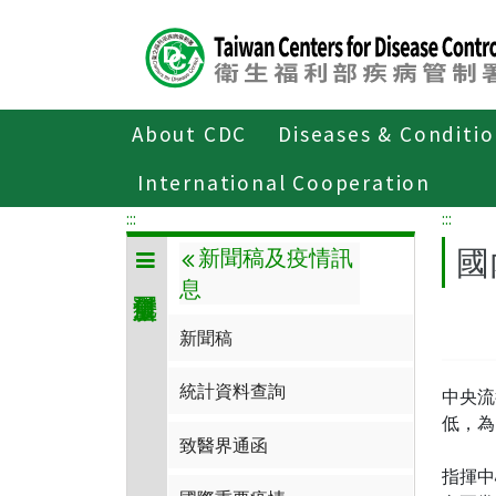
Center
block
ALT+C
About CDC
Diseases & Conditi
Home
傳染病與防疫專題
傳染病介
International Cooperation
:::
:::
國
新聞稿及疫情訊
息
新聞稿
統計資料查詢
中央流
低，為
致醫界通函
指揮中