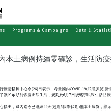
ons
Programs & Campaigns
Data & Statist
紹
第四類法定傳染病
新冠併發重症
新聞稿及疫情訊息
內本土病例持續零確診，生活防疫
行疫情指揮中心今(26)日表示，考量國內COVID-19(武漢肺炎)疫
了讓民眾順利恢復正常生活，規劃於6月7日後鬆綁民眾生活防
心指出，國內迄今已連續44天(超過3個潛伏期)無本土病例，顯