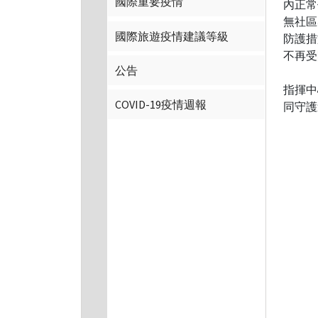
國際重要疫情
內正常
無社區
國際旅遊疫情建議等級
防護措
不再受
公告
指揮中
COVID-19疫情週報
同守護