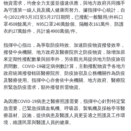
物資需求，均會全力支援並儘速供應，與地方政府共同攜手
為守護第一線人員及國人健康而努力。據指揮中心統計，自
今(2021)年5月3日至5月27日期間，已撥配一般醫用/外科口
罩4508餘萬片、N95口罩240萬餘個、隔離衣161萬件、防護
衣約27萬餘件，共計逾4900萬個/件。
指揮中心指出，為爭取防疫時效、加速防疫物資撥發效率，
撥發中央機關、地方政府及醫療院所之防疫物資，除增加原
來定期性撥配數量與頻率外，另依觀光局提供地方防疫旅宿
房間數、COVID-19確定病例數計算，主動撥配物資予各地方
政府統籌撥發轄區醫療院所、防疫旅宿及公務機關作為防疫
及醫療使用。指揮中心亦會依中央機關、地方政府、醫療院
所緊急防疫需求，額外撥發所需物資。
為因應COVID-19病患之醫療照護需要，指揮中心針對特定緊
急需要，已緊急採購血氧機、呼吸器、製氧機及採檢亭等醫
療器材、設施，提供病患及醫護人員更妥適之照護及工作環
境，維護民眾與醫護人員的健康。