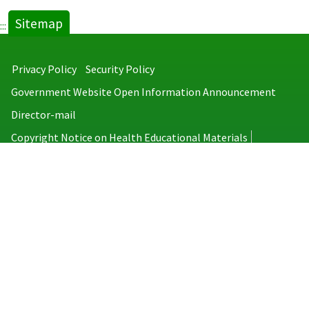
Sitemap
:::
Privacy Policy
Security Policy
Government Website Open Information Announcement
Director-mail
Copyright Notice on Health Educational Materials
Taiwan Centers for Disease Control
No.6, Linsen S. Rd., Jhongjheng District, Taipei City 100008, Taiwan
(R.O.C.)
MAP
TEL：886-2-2395-9825
Copyright © 2026 Taiwan Centers for Disease Control. All rights reserved.