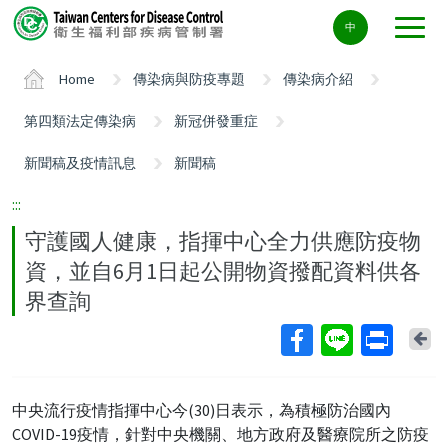
Center
中
block
ALT+C
Home
傳染病與防疫專題
傳染病介紹
第四類法定傳染病
新冠併發重症
新聞稿及疫情訊息
新聞稿
:::
守護國人健康，指揮中心全力供應防疫物
資，並自6月1日起公開物資撥配資料供各
界查詢
Ba
中央流行疫情指揮中心今(30)日表示，為積極防治國內
COVID-19疫情，針對中央機關、地方政府及醫療院所之防疫