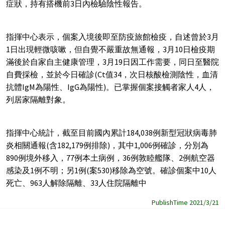
症狀，持有搭機前3日內檢驗陰性報告。
指揮中心表示，個案入境後即至防疫旅館檢疫，自述曾於3月
1日出現輕微咳嗽，但自覺不嚴重故無通報，3月10日檢疫期
滿後於自家自主健康管理，3月19日因工作需要，同日至醫院
自費採檢，並於今日確診(Ct值34，次日核酸檢測陰性，血清
抗體IgM為陽性、IgG為陽性)。已掌握個案接觸者家人4人，
列居家隔離對象。
指揮中心統計，截至目前國內累計184,038例新型冠狀病毒肺
炎相關通報(含182,179例排除)，其中1,006例確診，分別為
890例境外移入，77例本土病例，36例敦睦艦隊、2例航空器
感染及1例不明；另1例(案530)移除為空號。確診個案中10人
死亡、963人解除隔離、33人住院隔離中
PublishTime 2021/3/21