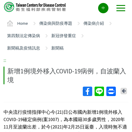
Center
中
block
ALT+C
Home
傳染病與防疫專題
傳染病介紹
第四類法定傳染病
新冠併發重症
新聞稿及疫情訊息
新聞稿
:::
新增1例境外移入COVID-19病例，自波蘭入
境
Ba
中央流行疫情指揮中心今(21)日公布國內新增1例境外移入
COVID-19確定病例(案1007)，為本國籍30多歲男性，2020年
11月至波蘭出差，於今(2021)年2月25日返臺，入境時無不適