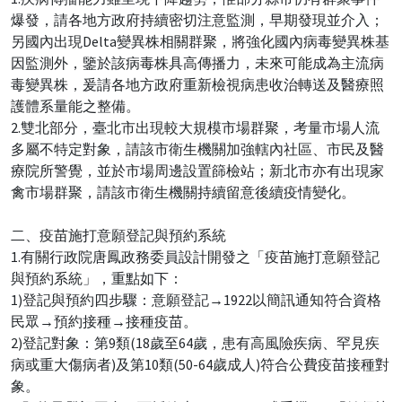
爆發，請各地方政府持續密切注意監測，早期發現並介入；
另國內出現Delta變異株相關群聚，將強化國內病毒變異株基
因監測外，鑒於該病毒株具高傳播力，未來可能成為主流病
毒變異株，爰請各地方政府重新檢視病患收治轉送及醫療照
護體系量能之整備。
2.雙北部分，臺北市出現較大規模市場群聚，考量市場人流
多屬不特定對象，請該市衛生機關加強轄內社區、市民及醫
療院所警覺，並於市場周邊設置篩檢站；新北市亦有出現家
禽市場群聚，請該市衛生機關持續留意後續疫情變化。
二、疫苗施打意願登記與預約系統
1.有關行政院唐鳳政務委員設計開發之「疫苗施打意願登記
與預約系統」，重點如下：
1)登記與預約四步驟：意願登記→1922以簡訊通知符合資格
民眾→預約接種→接種疫苗。
2)登記對象：第9類(18歲至64歲，患有高風險疾病、罕見疾
病或重大傷病者)及第10類(50-64歲成人)符合公費疫苗接種對
象。