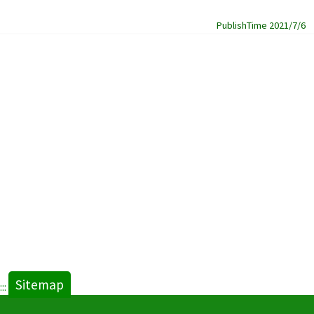
PublishTime 2021/7/6
Sitemap
:::