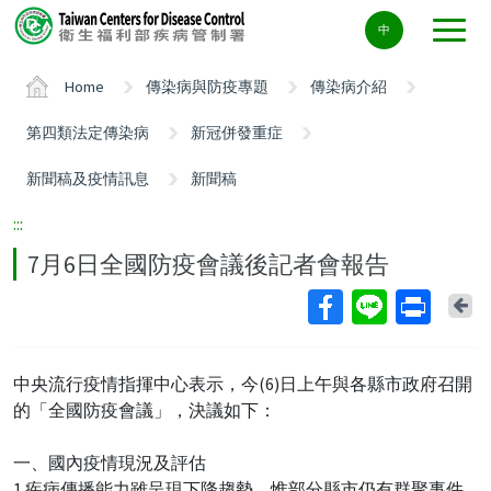
Center
中
block
ALT+C
Home
傳染病與防疫專題
傳染病介紹
第四類法定傳染病
新冠併發重症
新聞稿及疫情訊息
新聞稿
:::
7月6日全國防疫會議後記者會報告
Ba
中央流行疫情指揮中心表示，今(6)日上午與各縣市政府召開
的「全國防疫會議」，決議如下：
一、國內疫情現況及評估
1.疾病傳播能力雖呈現下降趨勢，惟部分縣市仍有群聚事件