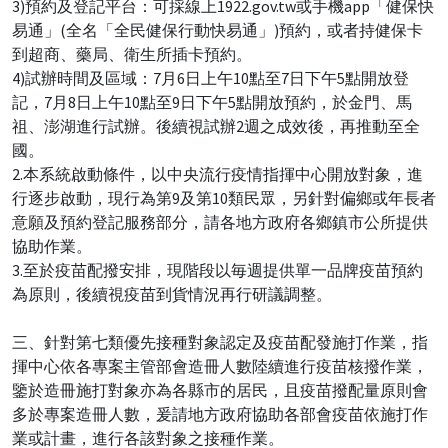
3)預約及登記平台：可採線上1922.gov.tw或手機app「健保快
易通」(全名「全民健保行動快易通」)預約，或者持健保卡
到超商、藥局、衛生所插卡預約。
4)試辦時間及區域：7月6日上午10點至7日下午5點開放登
記，7月8日上午10點至9日下午5點開放預約，於金門、馬
祖、澎湖進行試辦。後續視試辦2週之成效後，再推動至全
國。
2.本系統啟動條件，以中央流行疫情指揮中心開放對象，進
行逐步啟動，現行為第9及第10類民眾，另針對偏鄉或年長者
意願及預約登記服務部分，請各地方政府各鄉鎮市公所提供
協助作業。
3.至於疫苗配撥安排，現階段以毎週提供單一品牌疫苗預約
為原則，後續視疫苗到貨情況再行研議調整。
三、針對第七類優先接種對象認定及疫苗配發施打作業，指
揮中心依各專案主管部會造冊人數陸續進行疫苗核撥作業，
鑒於造冊施打對象亦為各縣市的居民，且疫苗撥配量原則會
多於專案造冊人數，爰請地方政府協助各部會疫苗依施打作
業或計畫，進行各該對象之接種作業。