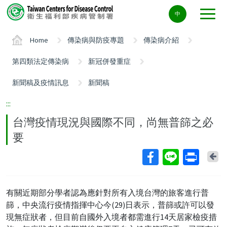
Center
中
block
ALT+C
Home
傳染病與防疫專題
傳染病介紹
第四類法定傳染病
新冠併發重症
新聞稿及疫情訊息
新聞稿
:::
台灣疫情現況與國際不同，尚無普篩之必
要
Ba
有關近期部分學者認為應針對所有入境台灣的旅客進行普
篩，中央流行疫情指揮中心今(29)日表示，普篩或許可以發
現無症狀者，但目前自國外入境者都需進行14天居家檢疫措