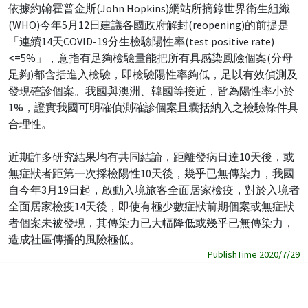
依據約翰霍普金斯(John Hopkins)網站所摘錄世界衛生組織
(WHO)今年5月12日建議各國政府解封(reopening)的前提是
「連續14天COVID-19分生檢驗陽性率(test positive rate)
<=5%」，意指有足夠檢驗量能把所有具感染風險個案(分母
足夠)都含括進入檢驗，即檢驗陽性率夠低，足以有效偵測及
發現確診個案。我國與澳洲、韓國等接近，皆為陽性率小於
1%，證實我國可明確偵測確診個案且囊括納入之檢驗條件具
合理性。
近期許多研究結果均有共同結論，距離發病日達10天後，或
無症狀者距第一次採檢陽性10天後，幾乎已無傳染力，我國
自今年3月19日起，啟動入境旅客全面居家檢疫，對於入境者
全面居家檢疫14天後，即使有極少數症狀前期個案或無症狀
者個案未被發現，其傳染力已大幅降低或幾乎已無傳染力，
造成社區傳播的風險極低。
PublishTime 2020/7/29