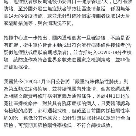
施，無症狀者檢疫期滿後仍要再自主健康管理7天，已可有效
防堵。至於國外發生無症狀者導致社區疫情蔓延，係因無落
實14天的檢疫措施，或並未針對確診個案接觸者採取14天居
家隔離措施等，與台灣現況不同。
指揮中心進一步指出，國內通報個案一旦確診後，不論是否
有群聚，衛生單位皆會主動找出符合流行病學條件接觸者(含
疑似無症狀或症狀前期感染者)，並含括納入COVID-19分生檢
驗，該防疫作為符合世界多數先進國家之檢測策略，並非僅
是被動採檢。
我國於今(109)年1月15日公告將「嚴重特殊傳染性肺炎」列
為第五類法定傳染病，並持續視國內外疫情、個案疫調結果
及相關文獻資料修訂病例定義及通報條件，另於4月1日起放
寬社區採檢條件，對於具有臨床症狀的病人，只要醫師認為
有檢驗的必要，都可通報採檢，但截至目前國內採檢陽性率
約0.6%，遠低於其他國家；如針對無症狀社區民眾進行全面
篩檢，可預期其篩檢陽性率極低，不符合篩檢成效。