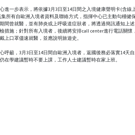
心進一步表示，將依據3月3日至14日間之入境健康聲明卡(含線
蒐集所有自歐洲入境者資料及聯絡方式，指揮中心已主動勾稽健
期間曾就醫，並有肺炎或上呼吸道症狀者，將透過簡訊通知上述
檢措施；針對所有入境者，後續將安排call center進行電話關
戴上口罩儘速就醫，並應說明旅遊史。
心呼籲，3月3日至14日間自歐洲入境者，返國後務必落實14天
仍在學建議暫時不要上課，工作人士建議暫時在家上班。