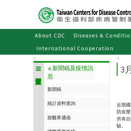
Center
block
ALT+C
About CDC
Diseases & Conditi
Home
傳染病與防疫專題
傳染病介
International Cooperation
:::
:::
3
新聞稿及疫情訊
息
新聞稿
統計資料查詢
近期國
防疫壓
致醫界通函
所有自
驗。