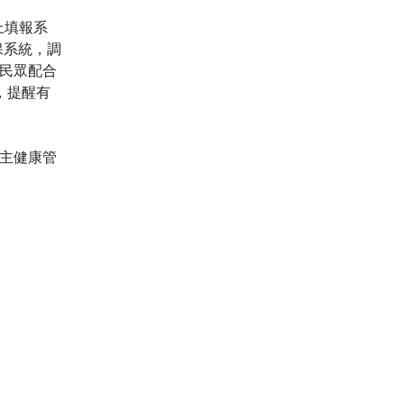
上填報系
保系統，調
民眾配合
懷，提醒有
自主健康管