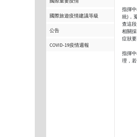
國際重要疫情
指揮中
國際旅遊疫情建議等級
統)，
查這段
公告
相關採
症狀要
COVID-19疫情週報
指揮中
理，若