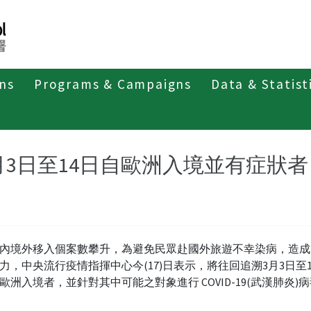
ons
Programs & Campaigns
Data & Statist
紹
第四類法定傳染病
新冠併發重症
新聞稿及疫情訊息
月3日至14日自歐洲入境並有症狀
內境外移入個案數攀升，為避免民眾赴國外旅遊不幸染病，造成
力，中央流行疫情指揮中心今(17)日表示，將往回追溯3月3日至
歐洲入境者，並針對其中可能之對象進行 COVID-19(武漢肺炎)