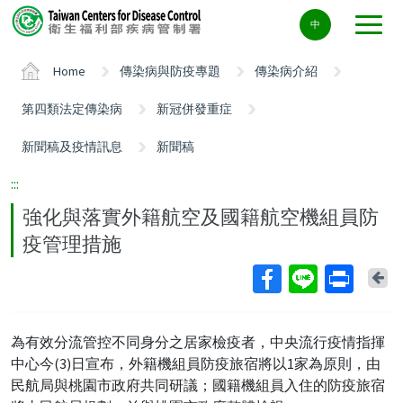
Center
中
block
ALT+C
Home
傳染病與防疫專題
傳染病介紹
第四類法定傳染病
新冠併發重症
新聞稿及疫情訊息
新聞稿
:::
強化與落實外籍航空及國籍航空機組員防
疫管理措施
Ba
為有效分流管控不同身分之居家檢疫者，中央流行疫情指揮
中心今(3)日宣布，外籍機組員防疫旅宿將以1家為原則，由
民航局與桃園市政府共同研議；國籍機組員入住的防疫旅宿