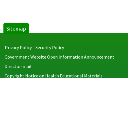
Sitemap
:::
Privacy Policy
Security Policy
Government Website Open Information Announcement
Director-mail
Copyright Notice on Health Educational Materials
Taiwan Centers for Disease Control
No.6, Linsen S. Rd., Jhongjheng District, Taipei City 100008, Taiwan
(R.O.C.)
MAP
TEL：886-2-2395-9825
Copyright © 2026 Taiwan Centers for Disease Control. All rights reserved.