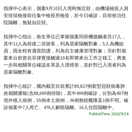
指揮中心表示，個案9月10日入境時無症狀，由機場檢疫人員
安排採檢後前往集中檢疫所檢疫，於今日確診，目前收治住
院隔離，無疑似症狀。
指揮中心指出，衛生單位已掌握個案同班機接觸者共17人，
其中12人為前後二排旅客，列為居家隔離對象，5人為機組
員，因全程有適當防護，列為自主健康管理對象；另針對個
案來台前曾在菲律賓接觸過10名即將來台工作之移工，將進
一步與相關單位確認名單及入境情形，並針對已入境者列為
居家隔離對象。
指揮中心統計，國內截至目前累計89,827例新型冠狀病毒肺
炎相關通報(含88,690例排除)，其中499例確診，分別為407例
境外移入病例，55例本土病例，36例敦睦艦隊及1例不明。確
診個案中7人死亡、476人解除隔離、16人住院隔離中。
PublishTime 2020/9/14