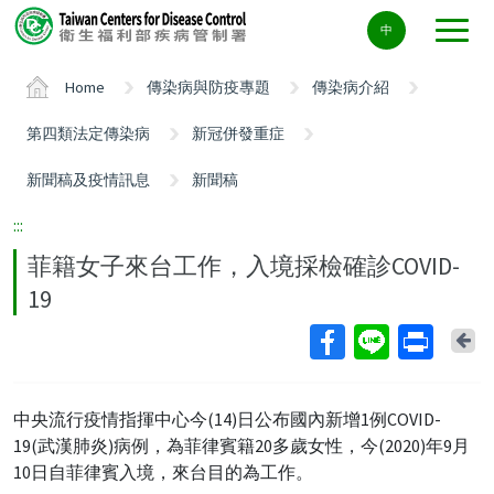
Center
中
block
ALT+C
Home
傳染病與防疫專題
傳染病介紹
第四類法定傳染病
新冠併發重症
新聞稿及疫情訊息
新聞稿
:::
菲籍女子來台工作，入境採檢確診COVID-
19
Ba
中央流行疫情指揮中心今(14)日公布國內新增1例COVID-
19(武漢肺炎)病例，為菲律賓籍20多歲女性，今(2020)年9月
10日自菲律賓入境，來台目的為工作。