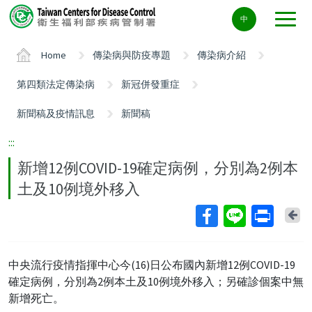
Center
中
block
ALT+C
Home
傳染病與防疫專題
傳染病介紹
第四類法定傳染病
新冠併發重症
新聞稿及疫情訊息
新聞稿
:::
新增12例COVID-19確定病例，分別為2例本
土及10例境外移入
Ba
中央流行疫情指揮中心今(16)日公布國內新增12例COVID-19
確定病例，分別為2例本土及10例境外移入；另確診個案中無
新增死亡。