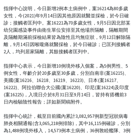
指揮中心說明，今日新增2例本土病例中，案16214為80多歲
女性，今(2021)年9月14日因其他原因就醫並採檢，於今日確
診；接觸者匡列中。案16221為70多歲女性，9月5日因北部某
幼兒園感染事件由衛生單位安排至其他場所隔離，隔離期間
及隔離期滿前採檢結果皆為陰性且均無症狀，9月12日解除隔
離，9月14日因喉嚨痛就醫採檢，於今日確診；已匡列接觸者
2人，均列居家隔離，其餘接觸者匡列中。
指揮中心表示，今日新增10例境外移入個案，為5例男性、5
例女性，年齡介於20多歲至30多歲，分別自南非(案16215)、
美國(案16216、16218、16219、16223)、日本(案16217、
16222)、阿拉伯聯合大公國(案16220)、印尼(案16224)及印度
(案16225)，入境日介於8月31日至9月14日，皆持有搭機前3
日內檢驗陰性報告；詳如新聞稿附件。
指揮中心統計，截至目前國內累計3,082,957例新型冠狀病毒
肺炎相關通報(含3,065,218例排除)，其中16,115例確診，分別
為1,488例境外移入，14,573例本土病例，36例敦睦艦隊、3例