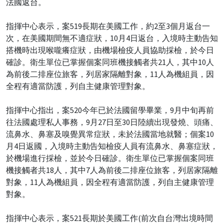
法國返台。
指揮中心表示，案519長期在美國工作，約2至3個月返台一
次，在美國期間無不適症狀，10月4日返台，入境時主動告知
搭機時出現喉嚨癢症狀，由機場檢疫人員協助採檢，於今日
確診。衛生單位已掌握個案同班機接觸者共21人，其中10人
為前後二排座位旅客，列居家隔離對象，11人為機組員，因
全程有適當防護，列自主健康管理對象。
指揮中心指出，案520今年已於法國留學畢業，9月中旬再前
往法國處理私人事務，9月27日至30日陸續出現發燒、頭痛、
流鼻水、鼻塞及嗅覺異常症狀，未於法國當地就醫；個案10
月4日返國，入境時主動告知檢疫人員有流鼻水、鼻塞症狀，
於機場進行採檢，並於今日確診。衛生單位已掌握個案同班
機接觸者共18人，其中7人為前後二排座位旅客，列居家隔離
對象，11人為機組員，因全程有適當防護，列自主健康管理
對象。
指揮中心表示，案521長期於美國工作(前次自台灣出境時間