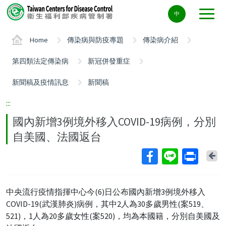
Center
中
block
ALT+C
Home
傳染病與防疫專題
傳染病介紹
第四類法定傳染病
新冠併發重症
新聞稿及疫情訊息
新聞稿
:::
國內新增3例境外移入COVID-19病例，分別
自美國、法國返台
Ba
中央流行疫情指揮中心今(6)日公布國內新增3例境外移入
COVID-19(武漢肺炎)病例，其中2人為30多歲男性(案519、
521)，1人為20多歲女性(案520)，均為本國籍，分別自美國及