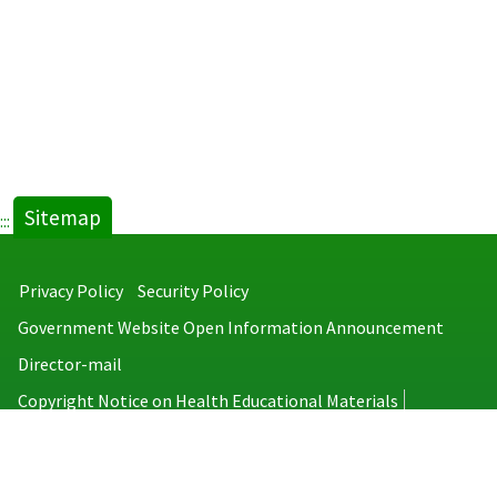
Sitemap
:::
Privacy Policy
Security Policy
Government Website Open Information Announcement
Director-mail
Copyright Notice on Health Educational Materials
Taiwan Centers for Disease Control
No.6, Linsen S. Rd., Jhongjheng District, Taipei City 100008, Taiwan