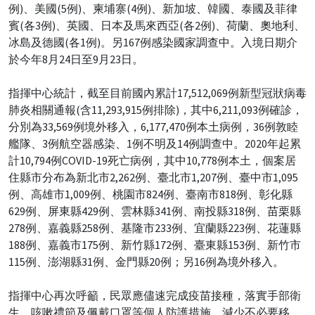
例)、美國(5例)、柬埔寨(4例)、新加坡、韓國、泰國及菲律
賓(各3例)、英國、日本及馬來西亞(各2例)、荷蘭、奧地利、
冰島及德國(各1例)。另167例感染國家調查中。入境日期介
於今年8月24日至9月23日。
指揮中心統計，截至目前國內累計17,512,069例新型冠狀病毒
肺炎相關通報(含11,293,915例排除)，其中6,211,093例確診，
分別為33,569例境外移入，6,177,470例本土病例，36例敦睦
艦隊、3例航空器感染、1例不明及14例調查中。2020年起累
計10,794例COVID-19死亡病例，其中10,778例本土，個案居
住縣市分布為新北市2,262例、臺北市1,207例、臺中市1,095
例、高雄市1,009例、桃園市824例、臺南市818例、彰化縣
629例、屏東縣429例、雲林縣341例、南投縣318例、苗栗縣
278例、嘉義縣258例、基隆市233例、宜蘭縣223例、花蓮縣
188例、嘉義市175例、新竹縣172例、臺東縣153例、新竹市
115例、澎湖縣31例、金門縣20例；另16例為境外移入。
指揮中心再次呼籲，民眾應儘速完成疫苗接種，落實手部衛
生、咳嗽禮節及佩戴口罩等個人防護措施，減少不必要移