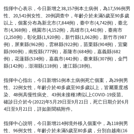
指揮中心表示，今日新增之38,157例本土病例，為17,596例男
性、20,541例女性、20例調查中，年齡介於未滿5歲至90多歲
以上，個案分布為新北市(7,844例)，臺中市(4,742例)，臺北
市(4,368例)，桃園市(4,152例)，高雄市(3,441例)，臺南市
(2,250例)，彰化縣(1,920例)，新竹縣(1,062例)，新竹市(987
例)，屏東縣(962例)，雲林縣(922例)，苗栗縣(904例)，宜蘭
縣(900例)，南投縣(777例)，基隆市(684例)，嘉義縣(682
例)，花蓮縣(534例)，嘉義市(441例)，臺東縣(307例)，金門
縣(142例)，澎湖縣(118例)，連江縣(18例)。
指揮中心指出，今日新增51例本土病例死亡個案，為29例男
性、22例女性，年齡介於40多歲至90多歲以上，皆屬重度感
染、48例具慢性病史、43例未接種3劑以上COVID-19疫苗。
確診日介於今(2022)年5月29日至9月21日，死亡日期介於6月
4日至9月21日，詳如新聞稿附件。
指揮中心說明，今日新增214例境外移入個案中，為118例男
性、96例女性，年齡介於未滿5歲至80多歲，分別自越南(16