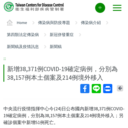
Center
中
block
ALT+C
Home
傳染病與防疫專題
傳染病介紹
第四類法定傳染病
新冠併發重症
新聞稿及疫情訊息
新聞稿
:::
新增38,371例COVID-19確定病例，分別為
38,157例本土個案及214例境外移入
Ba
中央流行疫情指揮中心今(24)日公布國內新增38,371例COVID-
19確定病例，分別為38,157例本土個案及214例境外移入；另
確診個案中新增51例死亡。