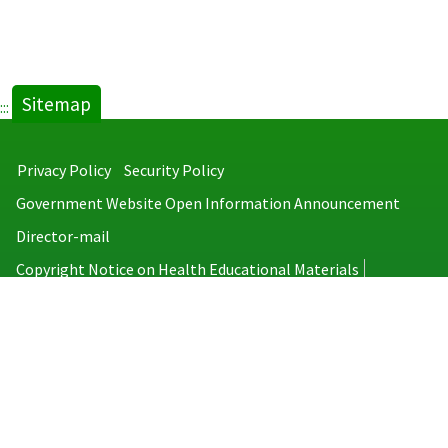
Sitemap
:::
Privacy Policy
Security Policy
Government Website Open Information Announcement
Director-mail
Copyright Notice on Health Educational Materials
Taiwan Centers for Disease Control
No.6, Linsen S. Rd., Jhongjheng District, Taipei City 100008, Taiwan
(R.O.C.)
MAP
TEL：886-2-2395-9825
Copyright © 2026 Taiwan Centers for Disease Control. All rights reserved.