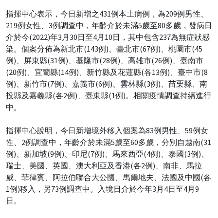
指揮中心表示，今日新增之431例本土病例，為209例男性、
219例女性、3例調查中，年齡介於未滿5歲至80多歲，發病日
介於今(2022)年3月30日至4月10日，其中包含237為無症狀感
染。個案分佈為新北市(143例)、臺北市(67例)、桃園市(45
例)、屏東縣(31例)、基隆市(28例)、高雄市(26例)、臺南市
(20例)、宜蘭縣(14例)、新竹縣及花蓮縣(各13例)、臺中市(8
例)、新竹市(7例)、嘉義市(6例)、雲林縣(3例)、苗栗縣、南
投縣及嘉義縣(各2例)、臺東縣(1例)。相關疫情調查持續進行
中。
指揮中心說明，今日新增境外移入個案為83例男性、59例女
性、2例調查中，年齡介於未滿5歲至60多歲，分別自越南(31
例)、新加坡(9例)、印尼(7例)、馬來西亞(4例)、泰國(3例)、
瑞士、美國、英國、澳大利亞及香港(各2例)、南非、馬拉
威、菲律賓、阿拉伯聯合大公國、馬爾地夫、法國及中國(各
1例)移入，另73例調查中。入境日介於今年3月4日至4月9
日。