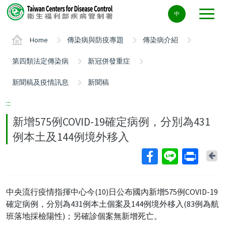
Center
中
block
ALT+C
Home
傳染病與防疫專題
傳染病介紹
第四類法定傳染病
新冠併發重症
新聞稿及疫情訊息
新聞稿
:::
新增575例COVID-19確定病例，分別為431
例本土及144例境外移入
Ba
中央流行疫情指揮中心今(10)日公布國內新增575例COVID-19
確定病例，分別為431例本土個案及144例境外移入(83例為航
班落地採檢陽性)；另確診個案無新增死亡。