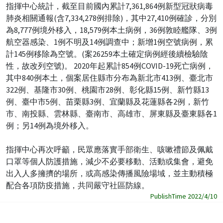
指揮中心統計，截至目前國內累計7,361,864例新型冠狀病毒
肺炎相關通報(含7,334,278例排除)，其中27,410例確診，分別
為8,777例境外移入，18,579例本土病例，36例敦睦艦隊、3例
航空器感染、1例不明及14例調查中；新增1例空號病例，累
計145例移除為空號。(案26259本土確定病例經後續檢驗陰
性，故改列空號)。 2020年起累計854例COVID-19死亡病例，
其中840例本土，個案居住縣市分布為新北市413例、臺北市
322例、基隆市30例、桃園市28例、彰化縣15例、新竹縣13
例、臺中市5例、苗栗縣3例、宜蘭縣及花蓮縣各2例，新竹
市、南投縣、雲林縣、臺南市、高雄市、屏東縣及臺東縣各1
例；另14例為境外移入。
指揮中心再次呼籲，民眾應落實手部衛生、咳嗽禮節及佩戴
口罩等個人防護措施，減少不必要移動、活動或集會，避免
出入人多擁擠的場所，或高感染傳播風險場域，並主動積極
配合各項防疫措施，共同嚴守社區防線。
PublishTime 2022/4/10