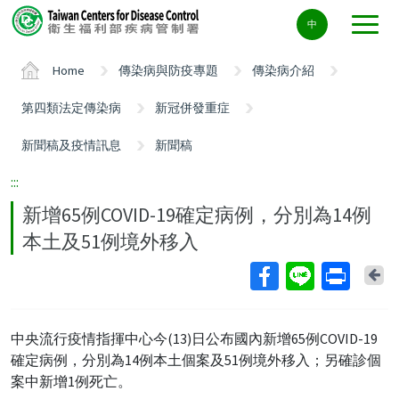
Center
中
block
ALT+C
Home
傳染病與防疫專題
傳染病介紹
第四類法定傳染病
新冠併發重症
新聞稿及疫情訊息
新聞稿
:::
新增65例COVID-19確定病例，分別為14例
本土及51例境外移入
Ba
中央流行疫情指揮中心今(13)日公布國內新增65例COVID-19
確定病例，分別為14例本土個案及51例境外移入；另確診個
案中新增1例死亡。