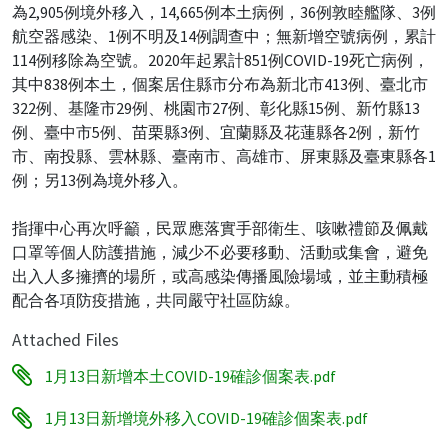
為2,905例境外移入，14,665例本土病例，36例敦睦艦隊、3例
航空器感染、1例不明及14例調查中；無新增空號病例，累計
114例移除為空號。2020年起累計851例COVID-19死亡病例，
其中838例本土，個案居住縣市分布為新北市413例、臺北市
322例、基隆市29例、桃園市27例、彰化縣15例、新竹縣13
例、臺中市5例、苗栗縣3例、宜蘭縣及花蓮縣各2例，新竹
市、南投縣、雲林縣、臺南市、高雄市、屏東縣及臺東縣各1
例；另13例為境外移入。
指揮中心再次呼籲，民眾應落實手部衛生、咳嗽禮節及佩戴
口罩等個人防護措施，減少不必要移動、活動或集會，避免
出入人多擁擠的場所，或高感染傳播風險場域，並主動積極
配合各項防疫措施，共同嚴守社區防線。
Attached Files
1月13日新增本土COVID-19確診個案表.pdf
1月13日新增境外移入COVID-19確診個案表.pdf