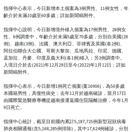
指揮中心表示，今日新增本土個案為3例男性、11例女性，年
齡介於未滿10歲至60多歲；詳如新聞稿附件。
指揮中心說明，今日新增境外移入個案為17例男性、28例女
性、6例調查中，年齡介於未滿5歲至70多歲，分別自美國(28
例)、越南(3例)、法國、澳大利亞、菲律賓及英國(各2例)、
阿拉伯聯合大公國、哥斯大黎加、瓜地馬拉、印尼、德國、
孟加拉、丹麥、印度及義大利(各1例)移入；另3例調查中。
入境日介於去(2021)年12月29日至今(2022)年1月12日；詳如
新聞稿附件。
指揮中心表示，今日新增1例死亡個案(案16906)，為50多歲
本國籍男性，具慢性病史；去年12月於越南確診，當月17日
由國際緊急醫療專機從越南接運返國住院隔離治療，今年1月
9日死亡。
指揮中心統計，截至目前國內累計5,187,725例新型冠狀病毒
肺炎相關通報(含5,168,285例排除)，其中17,624例確診，分別