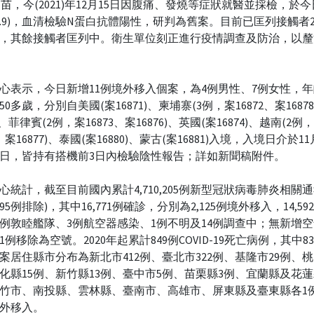
疫苗，今(2021)年12月15日因腹痛、發燒等症狀就醫並採檢，於今
39.9)，血清檢驗N蛋白抗體陽性，研判為舊案。目前已匡列接觸者
，其餘接觸者匡列中。衛生單位刻正進行疫情調查及防治，以釐
心表示，今日新增11例境外移入個案，為4例男性、7例女性，年
0多歲，分別自美國(案16871)、柬埔寨(3例，案16872、案1687
9)、菲律賓(2例，案16873、案16876)、英國(案16874)、越南(2例
5、案16877)、泰國(案16880)、蒙古(案16881)入境，入境日介於1
14日，皆持有搭機前3日內檢驗陰性報告；詳如新聞稿附件。
心統計，截至目前國內累計4,710,205例新型冠狀病毒肺炎相關通
9,895例排除)，其中16,771例確診，分別為2,125例境外移入，14,5
6例敦睦艦隊、3例航空器感染、1例不明及14例調查中；無新增
1例移除為空號。2020年起累計849例COVID-19死亡病例，其中8
案居住縣市分布為新北市412例、臺北市322例、基隆市29例、桃
化縣15例、新竹縣13例、臺中市5例、苗栗縣3例、宜蘭縣及花蓮
竹市、南投縣、雲林縣、臺南市、高雄市、屏東縣及臺東縣各1例
外移入。