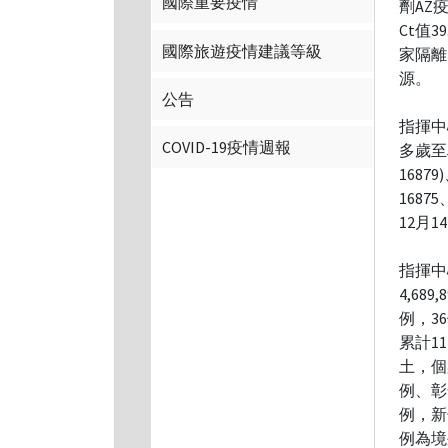
國際重要疫情
劑AZ
Ct值
國際旅遊疫情建議等級
家隔離
源。
公告
指揮中
COVID-19疫情週報
多歲至5
1687
1687
12月
指揮中
4,68
例，3
累計11
土，個
例、彰
例，新
例為境