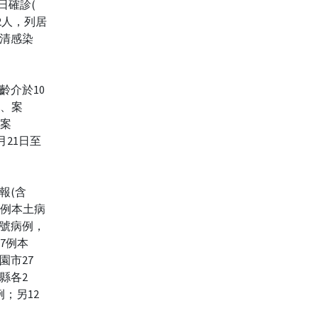
日確診(
2人，列居
清感染
齡介於10
8、案
，案
1月21日至
報(含
92例本土病
空號病例，
37例本
園市27
縣各2
；另12