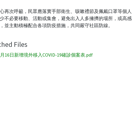
心再次呼籲，民眾應落實手部衛生、咳嗽禮節及佩戴口罩等個人
少不必要移動、活動或集會，避免出入人多擁擠的場所，或高感
，並主動積極配合各項防疫措施，共同嚴守社區防線。
ched Files
2月16日新增境外移入COVID-19確診個案表.pdf