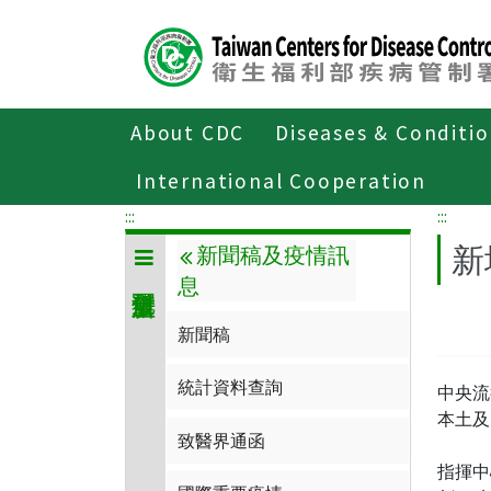
Center
block
ALT+C
About CDC
Diseases & Conditi
Home
傳染病與防疫專題
傳染病介
International Cooperation
:::
:::
新
新聞稿及疫情訊
息
新聞稿
統計資料查詢
中央流
本土及
致醫界通函
指揮中