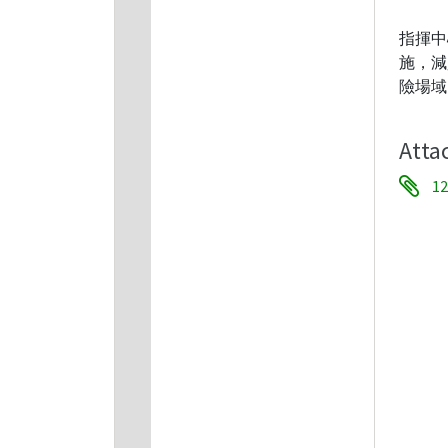
指揮中
施，減
險場域
Atta
1