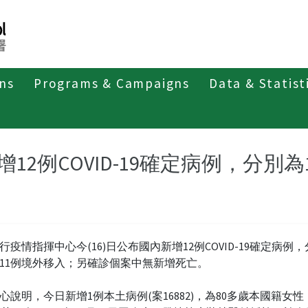
ons
Programs & Campaigns
Data & Statist
紹
第四類法定傳染病
新冠併發重症
新聞稿及疫情訊息
增12例COVID-19確定病例，分別
行疫情指揮中心今(16)日公布國內新增12例COVID-19確定病例
11例境外移入；另確診個案中無新增死亡。
心說明，今日新增1例本土病例(案16882)，為80多歲本國籍女性