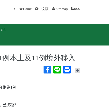
中文版
:::
Home
Sitemap
RSS
ics
新聞稿
為1例本土及11例境外移入
Back
，分別為1例
，已接種2