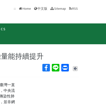
中文版
:::
Home
Sitemap
RSS
ics
新聞稿
驗量能持續提升
Back
臺灣一直
，中央流
殊傳染性肺
件，並非網