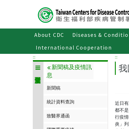
Center
block
ALT+C
About CDC
Diseases & Conditi
Home
傳染病與防疫專題
傳染病介
International Cooperation
:::
:::
我
新聞稿及疫情訊
息
新聞稿
統計資料查詢
近日有
都不是
致醫界通函
行疫情
炎」列