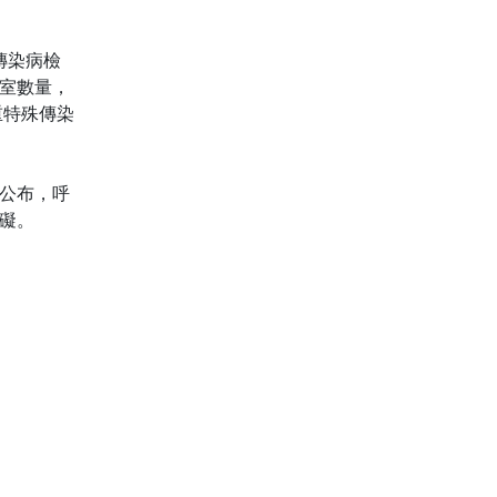
傳染病檢
室數量，
重特殊傳染
公布，呼
礙。