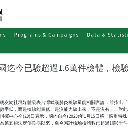
ons
Programs & Campaigns
Data & Statist
紹
第四類法定傳染病
新冠併發重症
新聞稿及疫情訊息
國迄今已驗超過1.6萬件檢體，檢
網友於社群媒體發表台灣武漢肺炎檢驗量能相關言論，並指出「
數字低，而是檢驗能量低。是沒能力驗出來，不是沒有」。對此
指揮中心今(28)日表示，國內自今(2020)年1月15日將「嚴重特
為第五類法定傳染病以來，至今累計檢驗檢體數已超過1萬6千