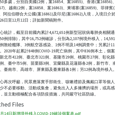
0多歲，分別自美國(2例，案16854、案16855)、香港(案16856
857)、越南(2例，案16858、案16863)、柬埔寨(案16859)、菲律賓
0)、阿拉伯聯合大公國(案16861)及印尼(案16862)入境，入境日介於今
月26日至12月12日；詳如新聞稿附件。
心統計，截至目前國內累計4,672,651例新型冠狀病毒肺炎相關通
5,350例排除)，其中16,752例確診，分別為2,107例境外移入，14,5
6例敦睦艦隊、3例航空器感染、1例不明及14例調查中；另累計11
。2020年起累計848例COVID-19死亡病例，其中836例本土，
新北市412例、臺北市321例、基隆市29例、桃園市27例、彰化縣
3例、臺中市5例、苗栗縣3例、宜蘭縣及花蓮縣各2例，新竹市、
、臺南市、高雄市、屏東縣及臺東縣各1例；另12例為境外移入
心再次呼籲，民眾應落實手部衛生、咳嗽禮節及佩戴口罩等個人
少不必要移動、活動或集會，避免出入人多擁擠的場所，或高感
，並主動積極配合各項防疫措施，共同嚴守社區防線。
ched Files
2月14日新增境外移入COVID-19確診個案表.pdf