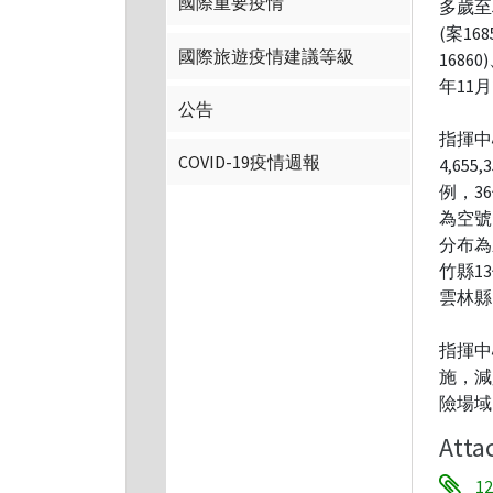
國際重要疫情
多歲至5
(案16
國際旅遊疫情建議等級
1686
年11
公告
指揮中
COVID-19疫情週報
4,65
例，3
為空號
分布為
竹縣1
雲林縣
指揮中
施，減
險場域
Atta
1