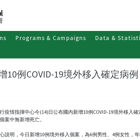
ons
Programs & Campaigns
Data & Statist
紹
第四類法定傳染病
新冠併發重症
新聞稿及疫情訊息
增10例COVID-19境外移入確定病例
行疫情指揮中心今(14)日公布國內新增10例COVID-19境外移入
個案中無新增死亡。
心說明，今日新增10例境外移入個案，為6例男性、4例女性，年