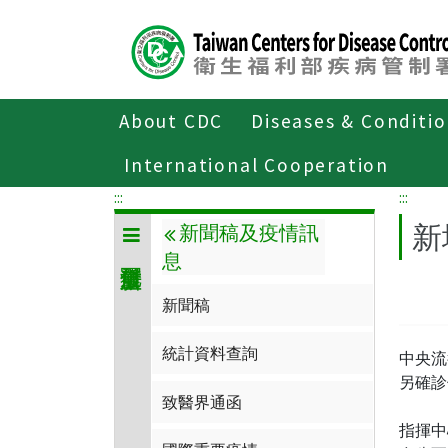
Center
block
ALT+C
About CDC
Diseases & Conditi
Home
傳染病與防疫專題
傳染病介
International Cooperation
:::
:::
新
新聞稿及疫情訊
息
新聞稿
統計資料查詢
中央流
另確診
致醫界通函
指揮中