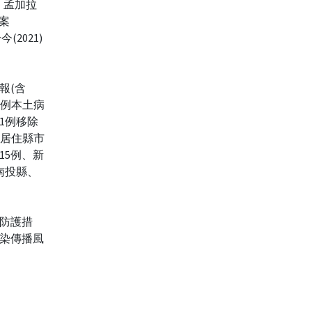
)、孟加拉
(案
(2021)
報(含
91例本土病
1例移除
個案居住縣市
15例、新
南投縣、
。
防護措
染傳播風