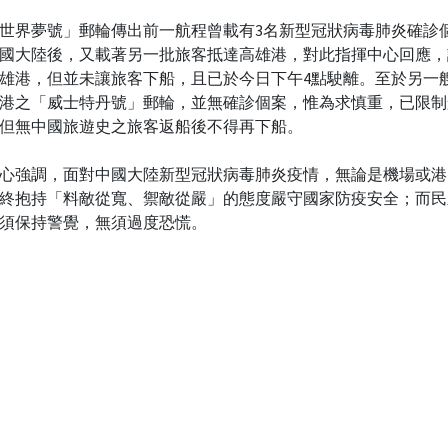
世界夢號」郵輪傳出前一航程曾載有3名新型冠狀病毒肺炎確診
國大陸後，又載著另一批旅客抵達高雄港，對此指揮中心回應，
雄港，但並未讓旅客下船，且已於今日下午4點駛離。至於另一
港之「威士特丹號」郵輪，並無確診個案，惟為求慎重，已限制
但無中國旅遊史之旅客返船後不得再下船。
心強調，面對中國大陸新型冠狀病毒肺炎疫情，無論是機場或港
終抱持「料敵從寬、禦敵從嚴」的態度嚴守國家防疫安全；而民
須保持警覺，無須過度恐慌。