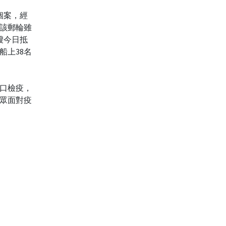
個案，經
該郵輪雖
艘今日抵
船上38名
口檢疫，
眾面對疫