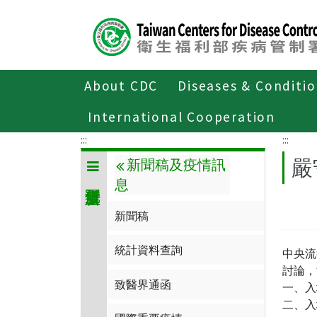
Center
block
ALT+C
About CDC
Diseases & Conditi
Home
傳染病與防疫專題
傳染病介
International Cooperation
:::
:::
嚴
新聞稿及疫情訊
息
新聞稿
統計資料查詢
中央流
討論，
致醫界通函
一、入
二、入