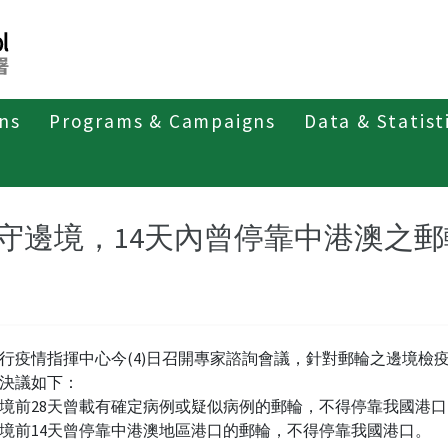
ons
Programs & Campaigns
Data & Statist
紹
第四類法定傳染病
新冠併發重症
新聞稿及疫情訊息
守邊境，14天內曾停靠中港澳之
行疫情指揮中心今(4)日召開專家諮詢會議，針對郵輪之邊境檢
決議如下：
境前28天曾載有確定病例或疑似病例的郵輪，不得停靠我國港口
境前14天曾停靠中港澳地區港口的郵輪，不得停靠我國港口。