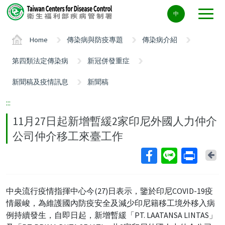
Center
中
block
ALT+C
Home
傳染病與防疫專題
傳染病介紹
第四類法定傳染病
新冠併發重症
新聞稿及疫情訊息
新聞稿
:::
11月27日起新增暫緩2家印尼外國人力仲介
公司仲介移工來臺工作
Ba
中央流行疫情指揮中心今(27)日表示，鑒於印尼COVID-19疫
情嚴峻，為維護國內防疫安全及減少印尼籍移工境外移入病
例持續發生，自即日起，新增暫緩「PT. LAATANSA LINTAS」