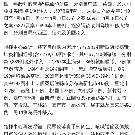
性，年齡介於未滿5歲至50多歲，分別自中國、英國、澳大利
亞及美國(各1例)移入，另97例調查中。入境日介於今年3月8
日至4月18日。另今年4月17日公布之案33593、4月18日公布
之案35823及案35890本土病例，經疫調後改判為境外移入病
例，分別自馬來西亞、緬甸及美國移入。
指揮中心統計，截至目前國內累計7,777,985例新型冠狀病毒
肺炎相關通報(含7,739,719例排除)，其中37,710例確診，分別
為9,889例境外移入，27,767本土病例，36例敦睦艦隊、3例航
空器感染、1例不明及14例調查中；無新增空號病例，累計
198例移除為空號。2020年起累計856例COVID-19死亡病例，
其中842例本土，個案居住縣市分布為新北市415例、臺北市
322例、基隆市30例、桃園市28例、彰化縣15例、新竹縣13
例、臺中市5例、苗栗縣3例、宜蘭縣及花蓮縣各2例，新竹
市、南投縣、雲林縣、臺南市、高雄市、屏東縣及臺東縣各1
例；另14例為境外移入。
指揮中心再次呼籲，民眾應落實手部衛生、咳嗽禮節及佩戴
口罩等個人防護措施，減少不必要移動、活動或集會，避免