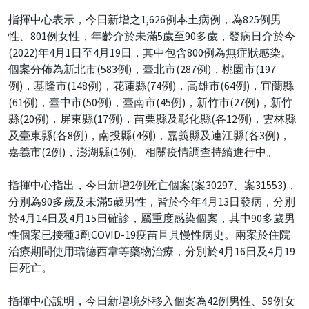
指揮中心表示，今日新增之1,626例本土病例，為825例男
性、801例女性，年齡介於未滿5歲至90多歲，發病日介於今
(2022)年4月1日至4月19日，其中包含800例為無症狀感染。
個案分佈為新北市(583例)，臺北市(287例)，桃園市(197
例)，基隆市(148例)，花蓮縣(74例)，高雄市(64例)，宜蘭縣
(61例)，臺中市(50例)，臺南市(45例)，新竹市(27例)，新竹
縣(20例)，屏東縣(17例)，苗栗縣及彰化縣(各12例)，雲林縣
及臺東縣(各8例)，南投縣(4例)，嘉義縣及連江縣(各3例)，
嘉義市(2例)，澎湖縣(1例)。相關疫情調查持續進行中。
指揮中心指出，今日新增2例死亡個案(案30297、案31553)，
分別為90多歲及未滿5歲男性，皆於今年4月13日發病，分別
於4月14日及4月15日確診，屬重度感染個案，其中90多歲男
性個案已接種3劑COVID-19疫苗且具慢性病史。兩案於住院
治療期間使用瑞德西韋等藥物治療，分別於4月16日及4月19
日死亡。
指揮中心說明，今日新增境外移入個案為42例男性、59例女