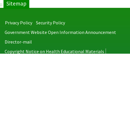
Sitemap
:::
Privacy Policy
Security Policy
Government Website Open Information Announcement
Director-mail
Copyright Notice on Health Educational Materials
Taiwan Centers for Disease Control
No.6, Linsen S. Rd., Jhongjheng District, Taipei City 100008, Taiwan
(R.O.C.)
MAP
TEL：886-2-2395-9825
Copyright © 2026 Taiwan Centers for Disease Control. All rights reserved.