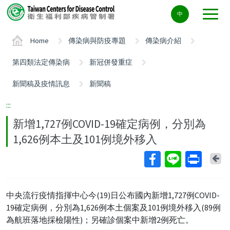
Center
中
block
ALT+C
Home
傳染病與防疫專題
傳染病介紹
第四類法定傳染病
新冠併發重症
新聞稿及疫情訊息
新聞稿
:::
新增1,727例COVID-19確定病例，分別為
1,626例本土及101例境外移入
Ba
中央流行疫情指揮中心今(19)日公布國內新增1,727例COVID-
19確定病例，分別為1,626例本土個案及101例境外移入(89例
為航班落地採檢陽性)；另確診個案中新增2例死亡。