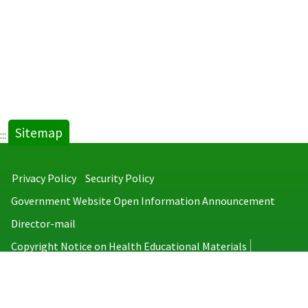
Sitemap
:::
Privacy Policy
Security Policy
Government Website Open Information Announcement
Director-mail
Copyright Notice on Health Educational Materials
Taiwan Centers for Disease Control
No.6, Linsen S. Rd., Jhongjheng District, Taipei City 100008, Taiwan