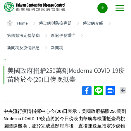
Center
中
block
ALT+C
Home
傳染病與防疫專題
傳染病介紹
第四類法定傳染病
新冠併發重症
新聞稿及疫情訊息
新聞稿
:::
美國政府捐贈250萬劑Moderna COVID-19疫
苗將於今(20)日傍晚抵臺
Ba
中央流行疫情指揮中心今(20)日表示，美國政府捐贈250萬劑
Moderna COVID-19疫苗將於今日傍晚由華航專機運抵臺灣桃
園國際機場，並於完成通關程序後，直接運送至指定冷儲物