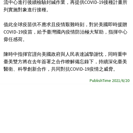
流中心進行後續檢驗封緘作業，再提供COVID-19接種計畫所
列實施對象進行接種。
值此全球疫苗供不應求且疫情艱難時刻，對於美國即時援贈
COVID-19疫苗，給予臺灣國內疫情防治極大幫助，指揮中心
毋任感荷。
陳時中指揮官謹向美國政府與人民表達誠摯謝忱，同時重申
臺美雙方將在去年簽署之合作瞭解備忘錄下，持續深化臺美
醫衛、科學創新合作，共同對抗COVID-19疫情之威脅。
PublishTime 2021/6/20