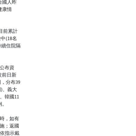
台國人昨
健康情
目前累計
中(18名
持續住院隔
公布資
較前日新
例，分布39
例)、義大
、韓國11
例。
時，如有
施；返國
2)依指示戴