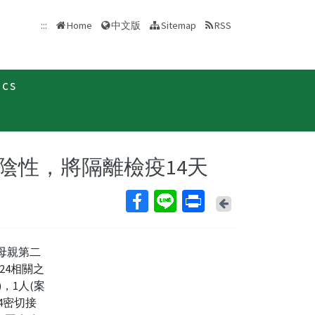
中文版
:::
Home
Sitemap
RSS
ics
新聞稿
陰性，將隔離檢疫14天
Back
母親第二
24相關之
，1人(案
4密切接