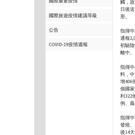
國際重要疫情
觸，故
日後送
國際旅遊疫情建議等級
形。
公告
指揮中
通報2
COVID-19疫情週報
初驗陰
離中。
指揮中
料，中
增40
個國家
利32
例、義
指揮中
發燒、
後14