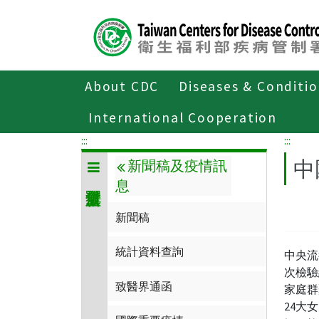
Center
block
ALT+C
About CDC
Diseases & Conditi
Home
傳染病與防疫專題
傳染病介
International Cooperation
:::
:::
中
新聞稿及疫情訊
息
新聞稿
統計資料查詢
中央流
次檢驗
致醫界通函
家庭群
24大