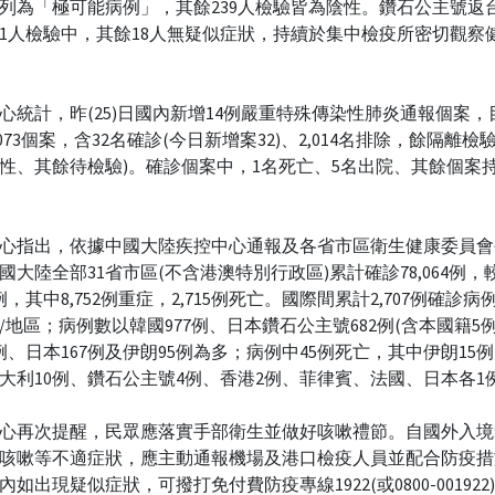
列為「極可能病例」，其餘239人檢驗皆為陰性。鑽石公主號返
1人檢驗中，其餘18人無疑似症狀，持續於集中檢疫所密切觀察
心統計，昨(25)日國內新增14例嚴重特殊傳染性肺炎通報個案，
,073個案，含32名確診(今日新增案32)、2,014名排除，餘隔離檢驗
性、其餘待檢驗)。確診個案中，1名死亡、5名出院、其餘個案
心指出，依據中國大陸疾控中心通報及各省市區衛生健康委員會
國大陸全部31省市區(不含港澳特別行政區)累計確診78,064例，
6例，其中8,752例重症，2,715例死亡。國際間累計2,707例確診病
/地區；病例數以韓國977例、日本鑽石公主號682例(含本國籍5
2例、日本167例及伊朗95例為多；病例中45例死亡，其中伊朗15例
大利10例、鑽石公主號4例、香港2例、菲律賓、法國、日本各1
心再次提醒，民眾應落實手部衛生並做好咳嗽禮節。自國外入境
咳嗽等不適症狀，應主動通報機場及港口檢疫人員並配合防疫措
天內如出現疑似症狀，可撥打免付費防疫專線1922(或0800-00192