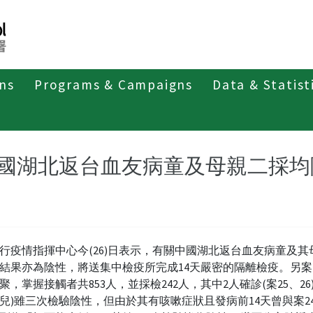
ons
Programs & Campaigns
Data & Statist
紹
第四類法定傳染病
新冠併發重症
新聞稿及疫情訊息
國湖北返台血友病童及母親二採均
行疫情指揮中心今(26)日表示，有關中國湖北返台血友病童及其
結果亦為陰性，將送集中檢疫所完成14天嚴密的隔離檢疫。另案
聚，掌握接觸者共853人，並採檢242人，其中2人確診(案25、26)
女兒)雖三次檢驗陰性，但由於其有咳嗽症狀且發病前14天曾與案2