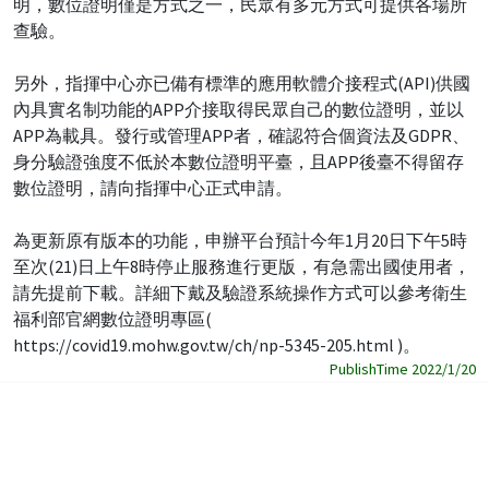
明，數位證明僅是方式之一，民眾有多元方式可提供各場所
查驗。
另外，指揮中心亦已備有標準的應用軟體介接程式(API)供國
內具實名制功能的APP介接取得民眾自己的數位證明，並以
APP為載具。發行或管理APP者，確認符合個資法及GDPR、
身分驗證強度不低於本數位證明平臺，且APP後臺不得留存
數位證明，請向指揮中心正式申請。
為更新原有版本的功能，申辦平台預計今年1月20日下午5時
至次(21)日上午8時停止服務進行更版，有急需出國使用者，
請先提前下載。詳細下戴及驗證系統操作方式可以參考衛生
福利部官網數位證明專區(
https://covid19.mohw.gov.tw/ch/np-5345-205.html )。
PublishTime 2022/1/20