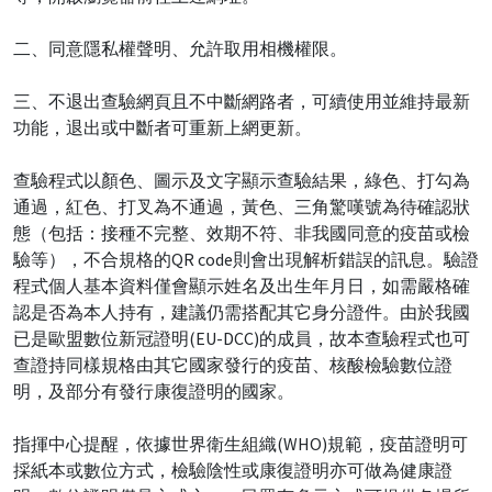
二、同意隱私權聲明、允許取用相機權限。
三、不退出查驗網頁且不中斷網路者，可續使用並維持最新
功能，退出或中斷者可重新上網更新。
查驗程式以顏色、圖示及文字顯示查驗結果，綠色、打勾為
通過，紅色、打叉為不通過，黃色、三角驚嘆號為待確認狀
態（包括：接種不完整、效期不符、非我國同意的疫苗或檢
驗等），不合規格的QR code則會出現解析錯誤的訊息。驗證
程式個人基本資料僅會顯示姓名及出生年月日，如需嚴格確
認是否為本人持有，建議仍需搭配其它身分證件。由於我國
已是歐盟數位新冠證明(EU-DCC)的成員，故本查驗程式也可
查證持同樣規格由其它國家發行的疫苗、核酸檢驗數位證
明，及部分有發行康復證明的國家。
指揮中心提醒，依據世界衛生組織(WHO)規範，疫苗證明可
採紙本或數位方式，檢驗陰性或康復證明亦可做為健康證