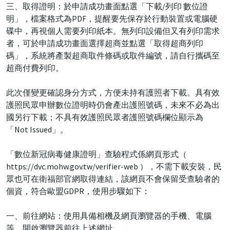
三、取得證明：於申請成功畫面點選「下載/列印 數位證
明」，檔案格式為PDF，提醒要先保存於行動裝置或電腦硬
碟中，再視個人需要列印紙本。無列印設備但又有列印需求
者，可於申請成功畫面選擇超商並點選「取得超商列印
碼」，系統將產製超商取件條碼或取件編號，請自行攜碼至
超商付費列印。
此次僅變更確認身分方式，方便未持有護照者下載。具有效
護照民眾申辦數位證明時仍會產出護照號碼，未來不必為出
國另行下載；不具有效護照民眾者護照號碼欄位顯示為
「Not Issued」。
「數位新冠病毒健康證明」查驗程式係網頁形式（
https://dvc.mohw.gov.tw/verifier-web ），不需下載安裝，民
眾也可在衛福部官網取得連結，該網頁不會保留受查驗者的
個資，符合歐盟GDPR，使用步驟如下：
一、前往網站：使用具備相機及網頁瀏覽器的手機、電腦
等，開啟瀏覽器前往上述網址。