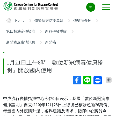
Center
中
block
ALT+C
Home
傳染病與防疫專題
傳染病介紹
第四類法定傳染病
新冠併發重症
新聞稿及疫情訊息
新聞稿
:::
1月21日上午8時「數位新冠病毒健康證
明」開放國內使用
Ba
中央流行疫情指揮中心今(20)日表示，我國「數位新冠病毒
健康證明」自去(110)年12月28日上線後已核發超過26萬份。
考量國內外疫情升溫，各界建議及需求，指揮中心將於今