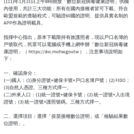
(111)年1月21日上午8時開放「數位新冠病毒健康證明」供國
內使用，共計三大功能：所有在國內接種者皆可下載、符合
歐盟規範的查驗程式，可驗證60國的證明、提供具實名制的
APP作為證明載具。
指揮中心指出，原本下載限持有效護照者，現以戶口名簿的
戶號取代，民眾可以電腦或手機上網申辦「數位新冠病毒健
康證明」（ https://dvc.mohw.gov.tw ），注意事項說明如
下：
一、確認身分：
(一)國人：(1)身分證號+健保卡號+戶口名簿戶號；(2) FIDO；
(3)自然人憑證。三種方式擇一。
(二)外來人口：(1)統一證號+健保卡號；(2) 統一證號+入出境
證號；(3) 統一證號+護照號碼。三種方式擇一。
二、選擇項目：選擇「疫苗接種數位證明」或「檢驗結果數
位證明」。