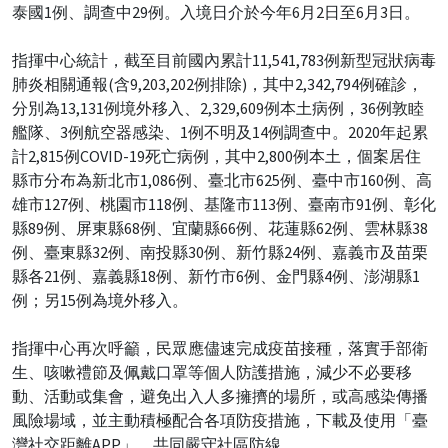
泰國1例、調查中29例。入境日介於今年6月2日至6月3日。
指揮中心統計，截至目前國內累計11,541,783例新型冠狀病毒
肺炎相關通報(含9,203,202例排除)，其中2,342,794例確診，
分別為13,131例境外移入、2,329,609例本土病例，36例敦睦
艦隊、3例航空器感染、1例不明及14例調查中。2020年起累
計2,815例COVID-19死亡病例，其中2,800例本土，個案居住
縣市分布為新北市1,086例、臺北市625例、臺中市160例、高
雄市127例、桃園市118例、基隆市113例、臺南市91例、彰化
縣89例、屏東縣68例、宜蘭縣66例、花蓮縣62例、雲林縣38
例、臺東縣32例、南投縣30例、新竹縣24例、嘉義市及苗栗
縣各21例、嘉義縣18例、新竹市6例、金門縣4例、澎湖縣1
例；另15例為境外移入。
指揮中心再次呼籲，民眾應儘速完成疫苗接種，落實手部衛
生、咳嗽禮節及佩戴口罩等個人防護措施，減少不必要移
動、活動或集會，避免出入人多擁擠的場所，或高感染傳播
風險場域，並主動積極配合各項防疫措施，下載及使用「臺
灣社交距離APP」，共同嚴守社區防線。