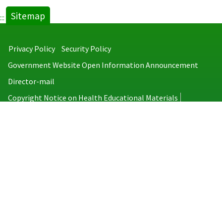
Sitemap
:::
Privacy Policy
Security Policy
Government Website Open Information Announcement
Director-mail
Copyright Notice on Health Educational Materials
Taiwan Centers for Disease Control
No.6, Linsen S. Rd., Jhongjheng District, Taipei City 100008, Taiwan
(R.O.C.)
MAP
TEL：886-2-2395-9825
Copyright © 2026 Taiwan Centers for Disease Control. All rights reserved.