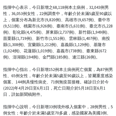
指揮中心表示，今日新增之68,118例本土病例，32,043例男
性，36,053例女性，22例調查中，年齡介於未滿5歲至90歲以
上，個案分布為新北市(9,820例)、高雄市(9,657例)、臺中市
(9,511例)、桃園市(6,926例)、臺南市(5,631例)、臺北市(5,228
例)、彰化縣(4,475例)、屏東縣(2,737例)、新竹縣(1,949例)、
苗栗縣(1,719例)、新竹市(1,551例)、雲林縣(1,407例)、南投
縣(1,308例)、宜蘭縣(1,212例)、嘉義縣(1,129例)、基隆市
(1,024例)、花蓮縣(1,019例)、嘉義市(738例)、臺東縣(672
例)、澎湖縣(194例)、金門縣(185例)、連江縣(26例)。
指揮中心指出，今日新增152例本土病例死亡個案，為87例男
性、65例女性，年齡介於未滿5歲至90歲以上，皆屬重度感染
個案、144例具慢性病史、71例無疫苗接種。確診日介於今
(2022)年4月29日至6月1日，死亡日期介於5月18日至6月1
日，詳如新聞稿附件。
指揮中心說明，今日新增33例境外移入個案中，28例男性，5
例女性；年齡介於未滿5歲至70多歲，感染國家為美國3例、