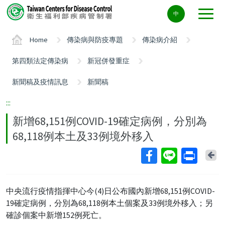
Center
中
block
ALT+C
Home
傳染病與防疫專題
傳染病介紹
第四類法定傳染病
新冠併發重症
新聞稿及疫情訊息
新聞稿
:::
新增68,151例COVID-19確定病例，分別為
68,118例本土及33例境外移入
Ba
中央流行疫情指揮中心今(4)日公布國內新增68,151例COVID-
19確定病例，分別為68,118例本土個案及33例境外移入；另
確診個案中新增152例死亡。