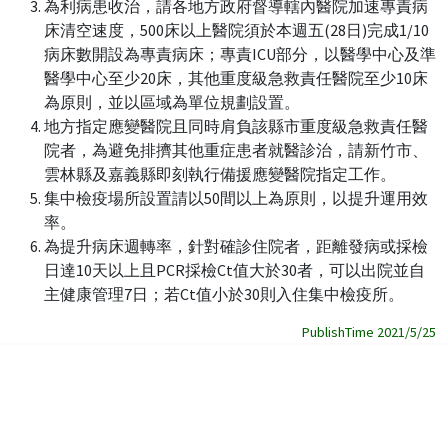
為利病患收治，請各地方政府督導轄內醫院加速專責病
床清空速度，500床以上醫院須於本週五(28日)完成1/10
病床數開設為專責病床；專責ICU部分，以醫學中心及準
醫學中心至少20床，其他重度級急救責任醫院至少10床
為原則，並以區域為單位規劃設置。
地方指定應變醫院且同時肩負該縣市重度級急救責任醫
院者，為避免排擠其他重症患者就醫診治，請新竹市、
雲林縣及嘉義縣即刻執行備援應變醫院指定工作。
集中檢疫場所設置請以50間以上為原則，以提升運用效
率。
為提升病床週轉率，針對確診住院者，距離發病或採檢
日達10天以上且PCR採檢Ct值大於30者，可以出院並自
主健康管理7日；若Ct值小於30則入住集中檢疫所。
PublishTime 2021/5/25