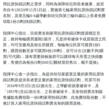
用抗原快篩試劑之需求，同時為保障幼兒與長者健康，故宣
布自今(2022)年11月1日起，實施第七輪家用抗原快篩試劑實
名制，及第五輪0-6歲學齡前幼兒與第三輪65歲以上長者免費
領取1份(5劑)快篩試劑。
指揮中心指出，目前實名制家用抗原快篩試劑貨源穩定充
足，維持每輪購買週期1個月，凡是持有健保卡或居留證之民
眾，均可至藥局及衛生所購買，每輪每位民眾可購買1份5
劑，購買份數至多可購買6份(30劑)，並可分次(次數不拘)購
買(可代購)，讓有需要篩檢族群可以購得每天所需之快篩數
量，售價仍為每份(5劑)500元(醫材原則售出，概不退換)。
指揮中心進一步指出，為提供幼兒家庭更足量的家用抗原快
篩試劑及提供長者更足量的家用抗原快篩試劑，民眾可持
「2016年9月2日(含)以後出生」之學齡前孩童健保卡，及
「1957年(含)以前出生」之長者健保卡，至各快篩實名制販
售據點免費領取一份5劑家用快篩試劑，此免費領取份數，不
會計算入家用抗原快篩試劑實名制的購買資格。