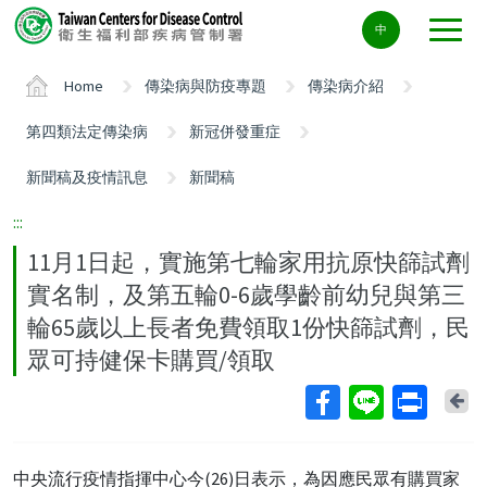
Center
中
block
ALT+C
Home
傳染病與防疫專題
傳染病介紹
第四類法定傳染病
新冠併發重症
新聞稿及疫情訊息
新聞稿
:::
11月1日起，實施第七輪家用抗原快篩試劑
實名制，及第五輪0-6歲學齡前幼兒與第三
輪65歲以上長者免費領取1份快篩試劑，民
眾可持健保卡購買/領取
Ba
中央流行疫情指揮中心今(26)日表示，為因應民眾有購買家