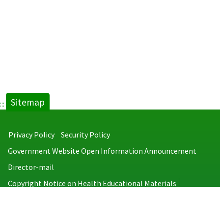
Sitemap
:::
Privacy Policy
Security Policy
Government Website Open Information Announcement
Director-mail
Copyright Notice on Health Educational Materials
Taiwan Centers for Disease Control
No.6, Linsen S. Rd., Jhongjheng District, Taipei City 100008, Taiwan